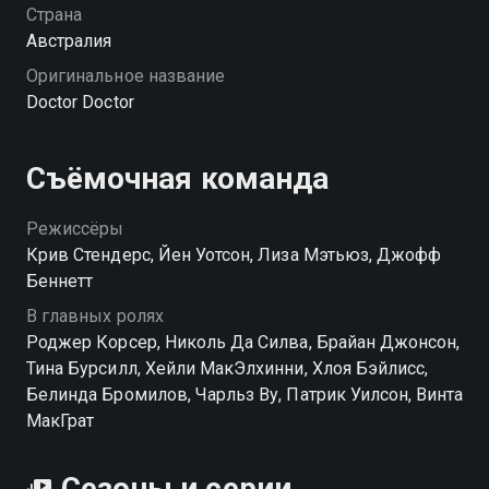
Страна
Австралия
Оригинальное название
Doctor Doctor
Съёмочная команда
Режиссёры
Крив Стендерс, Йен Уотсон, Лиза Мэтьюз, Джофф
Беннетт
В главных ролях
Роджер Корсер, Николь Да Силва, Брайан Джонсон,
Тина Бурсилл, Хейли МакЭлхинни, Хлоя Бэйлисс,
Белинда Бромилов, Чарльз Ву, Патрик Уилсон, Винта
МакГрат
Сезоны и серии