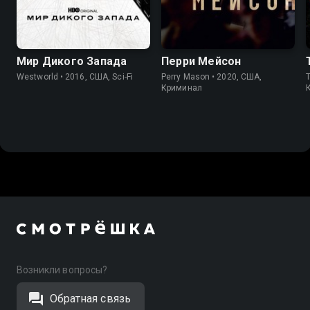
7.8
8.4
7.6
7.6
Мир Дикого Запада
Перри Мейсон
Westworld • 2016, США, Sci-Fi
Perry Mason • 2020, США,
Криминал
Возникли вопросы?
Обратная связь