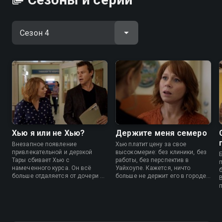
Хью я или не Хью?
Держите меня семеро
Внезапное появление
Хью платит цену за свое
привлекательной и дерзкой
высокомерие: без клиники, без
Тары сбивает Хью с
работы, без перспектив в
намеченного курса. Он всё
Уайхоупе. Кажется, ничто
больше отдаляется от дочери и
больше не держит его в городе,
мечты о собственной
и путь назад в Сидней открыт.
кардиологической клинике,
Но достаточно ли этого, чтобы
теряя то, что казалось прочным.
оставить всё позади?
Но кто же кого на самом деле
спасает?