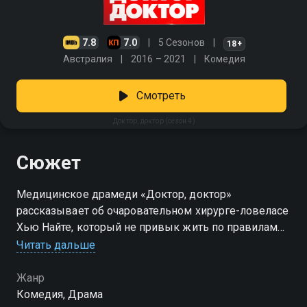
7.8
7.0
5 Сезонов
18+
Австралия
2016 – 2021
Комедия
Смотреть
Доктор, доктор (сезон 4)
Сюжет
Медицинское драмеди «Доктор, доктор»
рассказывает об очаровательном хирурге-ловеласе
Хью Найте, который не привык жить по правилам
Читать дальше
Посмотреть онлайн 4 сезон сериала Доктор, доктор
вы можете совершенно бесплатно в хорошем HD
Жанр
качестве на Смотрёшке
Комедия, Драма