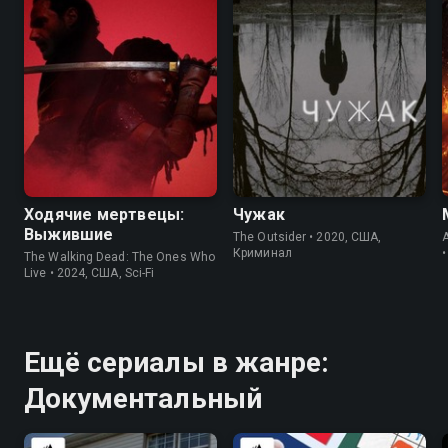
7.5
7.7
7.2
7.6
Ходячие мертвецы:
Чужак
Выжившие
The Outsider • 2020, США,
Криминал
The Walking Dead: The Ones Who
Live • 2024, США, Sci-Fi
Ещё сериалы в жанре:
Документальный