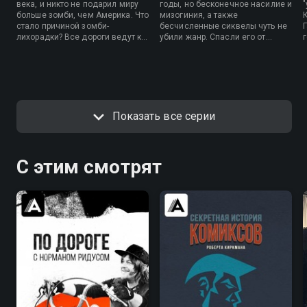
века, и никто не подарил миру
годы, но бесконечное насилие и
больше зомби, чем Америка. Что
мизогиния, а также
К
стало причиной зомби-
бесчисленные сиквелы чуть не
лихорадки? Все дороги ведут к
убили жанр. Спасли его от
Джорджу Ромеро, который и
вымирания
п
придумал сделать зомби
сверхъестественные убийцы -
метафорой социальных недугов.
Чаки и Фредди Крюгер.
Показать все серии
С этим смотрят