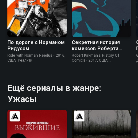
8.1
8.2
7.8
7.9
По дороге с Норманом
Секретная история
Ридусом
комиксов Роберта
Киркмана
Ride with Norman Reedus • 2016,
Robert Kirkman's History Of
США, Реалити
Comics • 2017, США,
Исторический
Ещё сериалы в жанре:
Ужасы