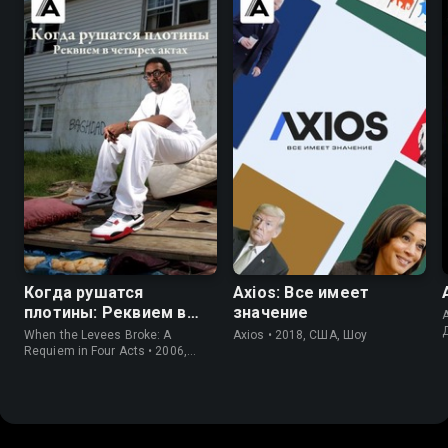
6.3
8.5
6.6
Когда рушатся
Axios: Все имеет
плотины: Реквием в
значение
A
четырех актах
When the Levees Broke: A
Axios • 2018, США, Шоу
Requiem in Four Acts • 2006,
США, Драма