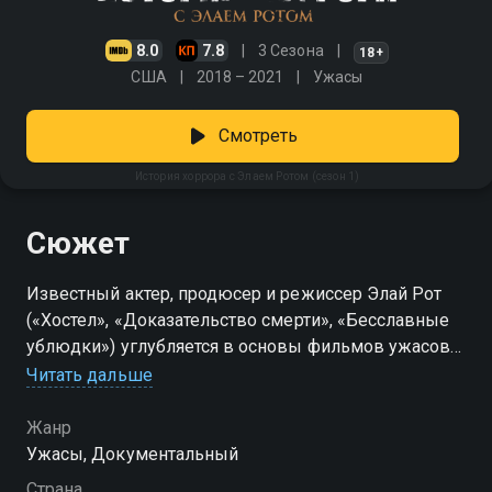
8.0
7.8
3 Сезона
18+
США
2018 – 2021
Ужасы
Смотреть
История хоррора с Элаем Ротом (сезон 1)
Сюжет
Известный актер, продюсер и режиссер Элай Рот
(«Хостел», «Доказательство смерти», «Бесславные
ублюдки») углубляется в основы фильмов ужасов
Читать дальше
Посмотреть онлайн 1 сезон сериала История
хоррора с Элаем Ротом вы можете совершенно
Жанр
бесплатно в хорошем HD качестве на Смотрёшке
Ужасы, Документальный
Страна