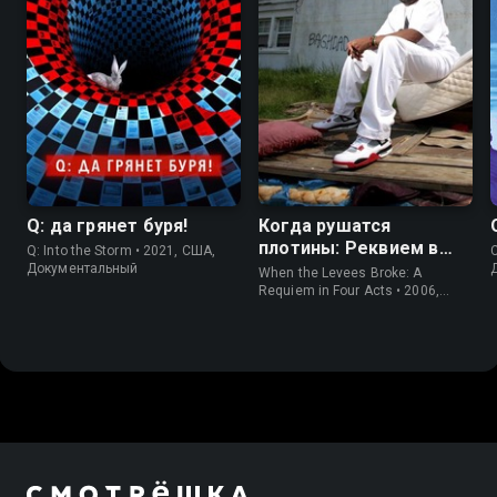
6.9
7.5
6.3
8.5
Q: да грянет буря!
Когда рушатся
плотины: Реквием в
Q: Into the Storm • 2021, США,
C
четырех актах
Документальный
When the Levees Broke: A
Requiem in Four Acts • 2006,
США, Драма