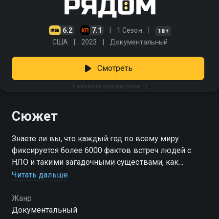
6.2
7.1
1 Сезон
18+
США
2023
Документальный
Смотреть
Необъяснимое рядом (сезон 1)
Сюжет
Знаете ли вы, что каждый год по всему миру
фиксируется более 6000 фактов встреч людей с
НЛО и такими загадочными существами, как
чупакабра, йети и человек-мотылек. Создатели
Читать дальше
передачи «Необъяснимое рядом» собрали самые
интересные видеоролики, которые им присылали
Жанр
свидетели чего-то странного, а также информацию
Документальный