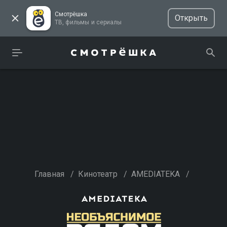
Смотрёшка
Открыть
ТВ, фильмы и сериалы
Главная
/
Кинотеатр
/
AMEDIATEKA
/