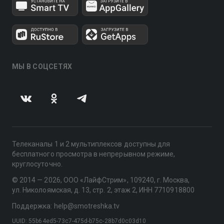
МЫ В СОЦСЕТЯХ
Телеканалы 1 и 2 мультиплексов доступны для
бесплатного просмотра в непрерывном режиме,
круглосуточно.
© 2014 — 2026, ООО «ЛайфСтрим», 109240, г. Москва,
ул. Николоямская, д. 13, стр. 2, этаж 2, ИНН 7710918800
Поддержка: help@smotreshka.tv
UUID: 55b64ed5-73c7-475d-b75c-28b7d0c03d10