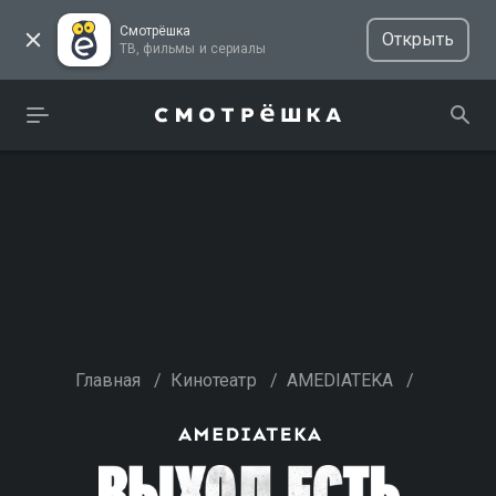
Смотрёшка
Открыть
ТВ, фильмы и сериалы
Главная
/
Кинотеатр
/
AMEDIATEKA
/