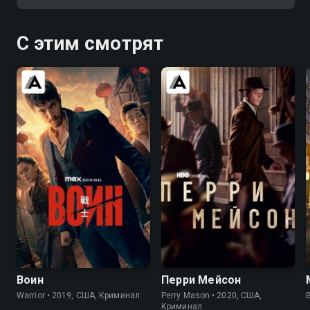
С этим смотрят
8.2
8.4
7.6
7.6
Воин
Перри Мейсон
Warrior • 2019, США, Криминал
Perry Mason • 2020, США,
B
Криминал