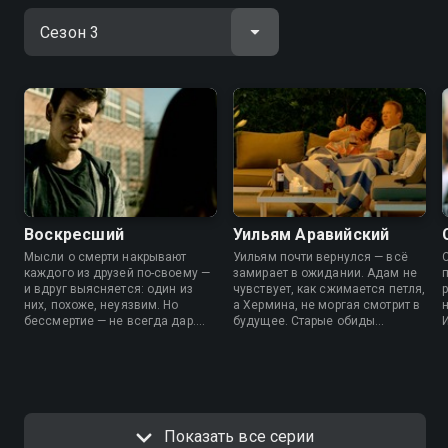
Воскресший
Уильям Аравийский
Мысли о смерти накрывают
Уильям почти вернулся — всё
каждого из друзей по-своему —
замирает в ожидании. Адам не
и вдруг выясняется: один из
чувствует, как сжимается петля,
них, похоже, неуязвим. Но
а Хермина, не моргая смотрит в
бессмертие — не всегда дар.
будущее. Старые обиды
Где пролегает грань между
становятся планом, новый дом
игрой и расплатой, никто пока
— плацдармом для атаки.
не знает.
Показать все серии