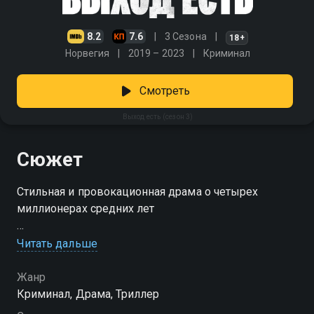
8.2
7.6
3 Сезона
18+
Норвегия
2019 – 2023
Криминал
Смотреть
Выход есть (сезон 3)
Сюжет
Стильная и провокационная драма о четырех
миллионерах средних лет
Посмотреть онлайн 3 сезон сериала Выход есть вы
Читать дальше
можете совершенно бесплатно в хорошем HD
качестве на Смотрёшке
Жанр
Криминал, Драма, Триллер