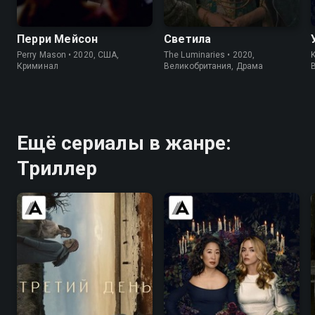
7.6
7.6
7.0
6.4
Перри Мейсон
Светила
Perry Mason • 2020, США,
The Luminaries • 2020,
K
Криминал
Великобритания, Драма
Ещё сериалы в жанре:
Триллер