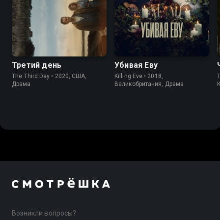
6.2
6.4
7.7
8.1
Третий день
Убивая Еву
The Third Day • 2020, США,
Killing Eve • 2018,
T
Драма
Великобритания, Драма
Возникли вопросы?