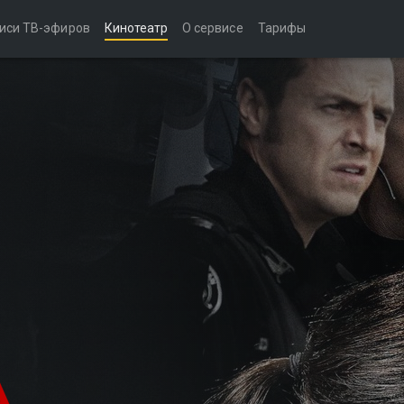
иси ТВ-эфиров
Кинотеатр
О сервисе
Тарифы