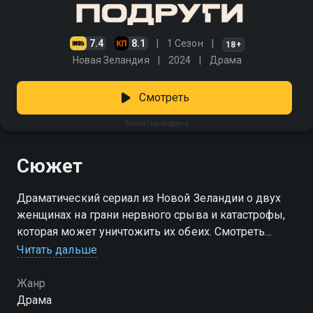
7.4
8.1
1 Сезон
18+
Новая Зеландия
2024
Драма
Смотреть
Заклятые подруги
Сюжет
Драматический сериал из Новой Зеландии о двух
женщинах на грани нервного срыва и катастрофы,
которая может уничтожить их обеих. Смотреть
сериал «Заклятые подруги» онлайн в хорошем
Читать дальше
качестве вы можете в подписке Амедиатека в
Смотрёшке.
Жанр
Драма