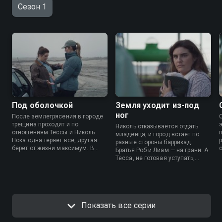
Сезон 1
Под оболочкой
Земля уходит из-под
ног
После землетрясения в городе
трещина проходит и по
Николь отказывается отдать
отношениям Тессы и Николь.
младенца, и город встает по
Пока одна теряет всё, другая
разные стороны баррикад.
берет от жизни максимум. В
Братья Роб и Лиам — на грани. А
воспоминаниях о прошлом
Тесса, не готовая уступать,
Николь все труднее решиться
подталкивает мужа к шагу,
отдать Тессе ребенка.
который изменит положение
дел.
Показать все серии