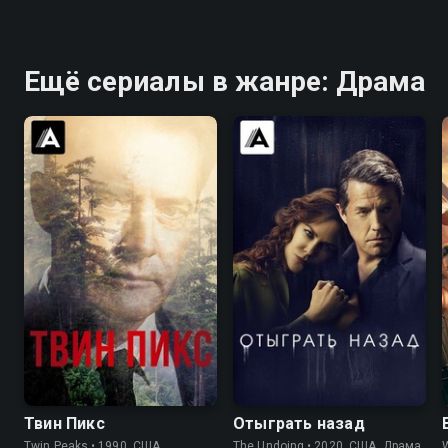
Ещё сериалы в жанре: Драма
8.4
8.7
7.6
7.4
Твин Пикс
Отыграть назад
Twin Peaks • 1990, США,
The Undoing • 2020, США, Драма