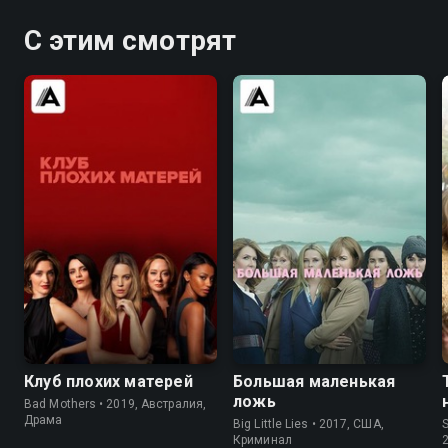
С этим смотрят
7.1
6.3
8.2
8.4
Клуб плохих матерей
Большая маленькая
ложь
Bad Mothers • 2019, Австралия,
Драма
Big Little Lies • 2017, США,
S
Криминал