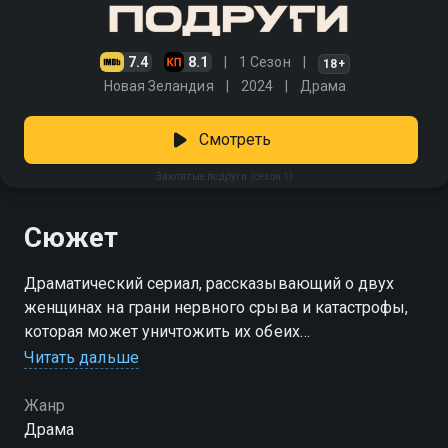
7.4
8.1
1 Сезон
18+
Новая Зеландия
2024
Драма
Смотреть
Заклятые подруги (сезон 1)
Сюжет
Драматический сериал, рассказывающий о двух
женщинах на грани нервного срыва и катастрофы,
которая может уничтожить их обеих
Читать дальше
Посмотреть онлайн 1 сезон сериала Заклятые
подруги вы можете совершенно бесплатно в
Жанр
хорошем HD качестве на Смотрёшке
Драма