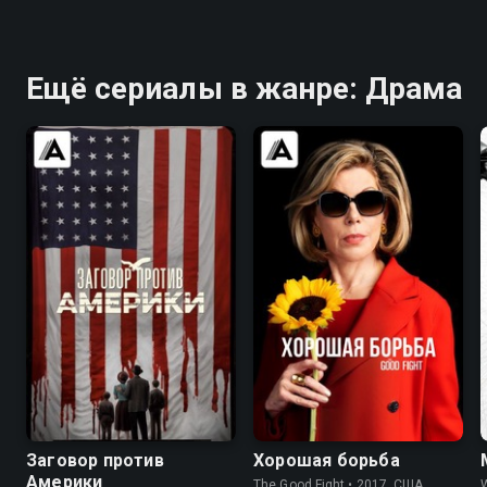
Ещё сериалы в жанре: Драма
6.7
7.3
7.9
8.3
Заговор против
Хорошая борьба
Америки
The Good Fight • 2017, США,
W