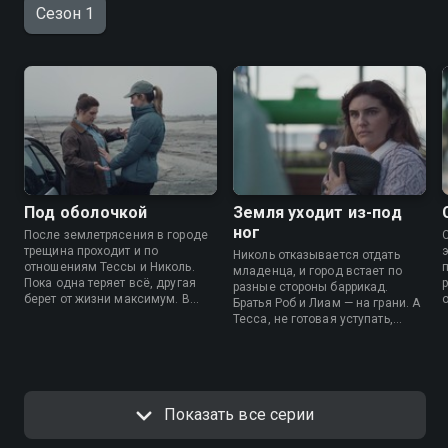
Сезон 1
Под оболочкой
Земля уходит из-под
ног
После землетрясения в городе
трещина проходит и по
Николь отказывается отдать
отношениям Тессы и Николь.
младенца, и город встает по
Пока одна теряет всё, другая
разные стороны баррикад.
берет от жизни максимум. В
Братья Роб и Лиам — на грани. А
воспоминаниях о прошлом
Тесса, не готовая уступать,
Николь все труднее решиться
подталкивает мужа к шагу,
отдать Тессе ребенка.
который изменит положение
дел.
Показать все серии