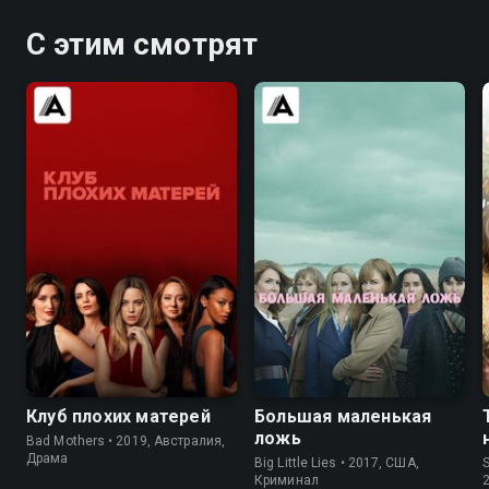
С этим смотрят
7.1
6.3
8.2
8.4
Клуб плохих матерей
Большая маленькая
ложь
Bad Mothers • 2019, Австралия,
Драма
Big Little Lies • 2017, США,
S
Криминал