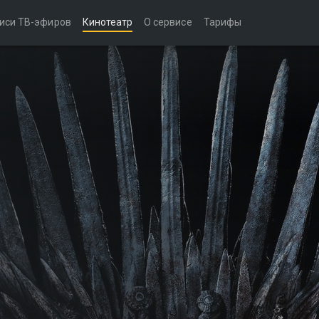
иси ТВ-эфиров
Кинотеатр
О сервисе
Тарифы