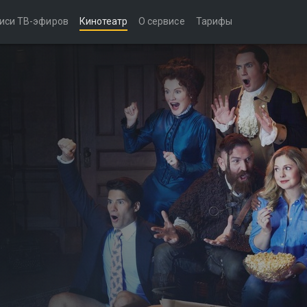
иси ТВ-эфиров
Кинотеатр
О сервисе
Тарифы