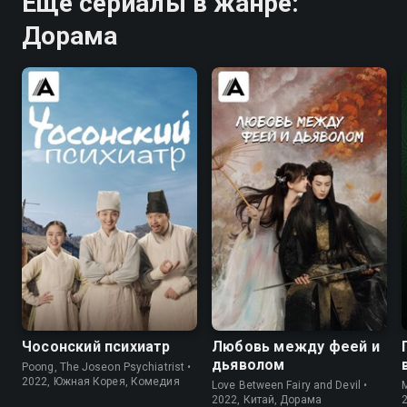
Ещё сериалы в жанре:
Дорама
7.9
7.2
8.6
8.4
Чосонский психиатр
Любовь между феей и
дьяволом
Poong, The Joseon Psychiatrist •
2022, Южная Корея, Комедия
Love Between Fairy and Devil •
2022, Китай, Дорама