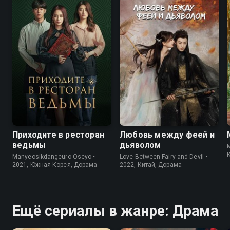
подобно летописи, в одночасье
подобно летописи, в одночасье
переписать собственную
переписать собственную
судьбу.
судьбу.
7.8
7.3
8.6
8.4
Приходите в ресторан
Любовь между феей и
ведьмы
дьяволом
M
Manyeosikdangeuro Oseyo •
Love Between Fairy and Devil •
2021, Южная Корея, Дорама
2022, Китай, Дорама
Ещё сериалы в жанре: Драма