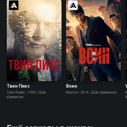
8.4
8.7
8.2
8.4
Твин Пикс
Воин
Twin Peaks • 1990, США,
Warrior • 2019, США, Криминал
K
Криминал