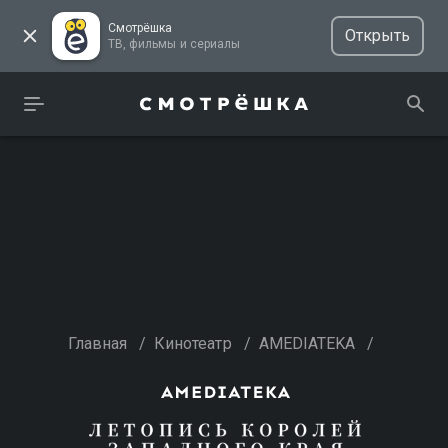
Смотрёшка
Открыть
ТВ, фильмы и сериалы
Главная
/
Кинотеатр
/
AMEDIATEKA
/