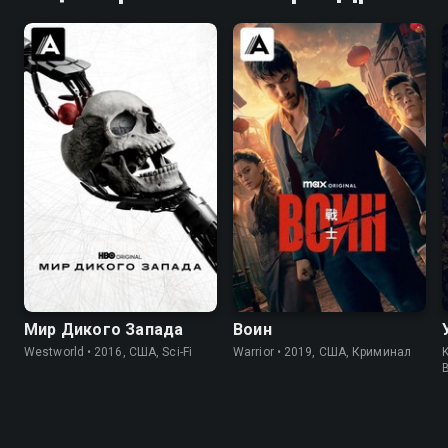
7.8
8.4
8.2
8.4
Мир Дикого Запада
Воин
Westworld • 2016, США, Sci-Fi
Warrior • 2019, США, Криминал
K