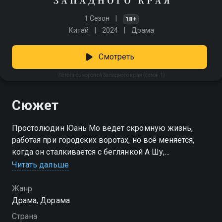
1 Сезон
18+
Китай
2024
Драма
Смотреть
Летопись королей Западного края (сезон 1)
Сюжет
Простолюдин Юань Мо ведет скромную жизнь,
работая при городских воротах, но всё меняется,
когда он сталкивается с беглянкой А Шу,
пытающейся проникнуть в город.
Читать дальше
Посмотреть онлайн 1 сезон сериала Летопись
Жанр
королей Западного края вы можете совершенно
Драма, Дорама
бесплатно в хорошем HD качестве на Смотрёшке
Страна