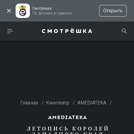
Смотрёшка
Открыть
ТВ, фильмы и сериалы
Главная
/
Кинотеатр
/
AMEDIATEKA
/