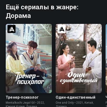
Ещё сериалы в жанре:
Дорама
7.7
7.6
8.1
7.6
Тренер-психолог
Один-единственный
Mentalkochi Jegal Gil • 2022,
One and Only • 2021, Китай,
P
Южная Корея, Дорама
Дорама