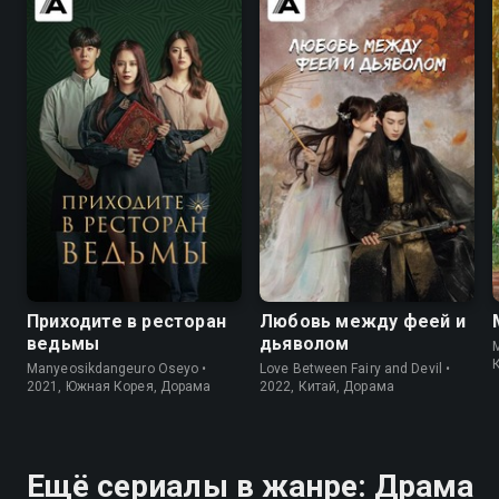
аристократкой. Юаню Мо
аристократкой. Юаню Мо
предстоит доказать, можно ли,
предстоит доказать, можно ли,
подобно летописи, в одночасье
подобно летописи, в одночасье
переписать собственную
переписать собственную
судьбу.
судьбу.
7.8
7.3
8.6
8.4
Приходите в ресторан
Любовь между феей и
ведьмы
дьяволом
M
Manyeosikdangeuro Oseyo •
Love Between Fairy and Devil •
2021, Южная Корея, Дорама
2022, Китай, Дорама
Ещё сериалы в жанре: Драма