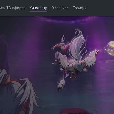
иси ТВ-эфиров
Кинотеатр
О сервисе
Тарифы