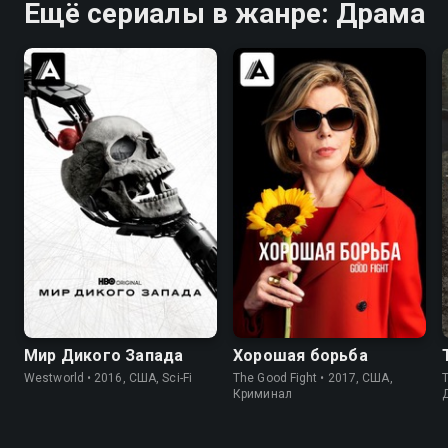
Ещё сериалы в жанре: Драма
7.8
8.4
7.9
8.3
Мир Дикого Запада
Хорошая борьба
Westworld • 2016, США, Sci-Fi
The Good Fight • 2017, США,
T
Криминал