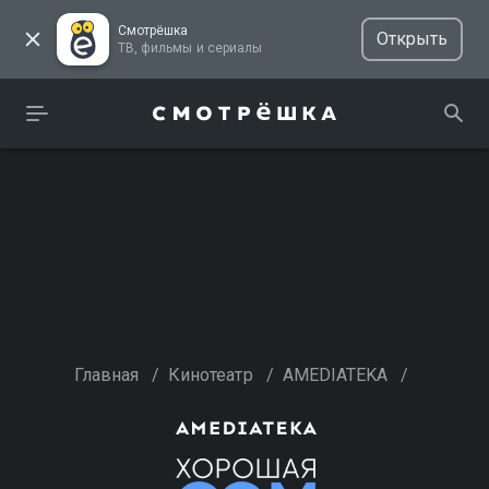
Смотрёшка
Открыть
ТВ, фильмы и сериалы
Главная
/
Кинотеатр
/
AMEDIATEKA
/