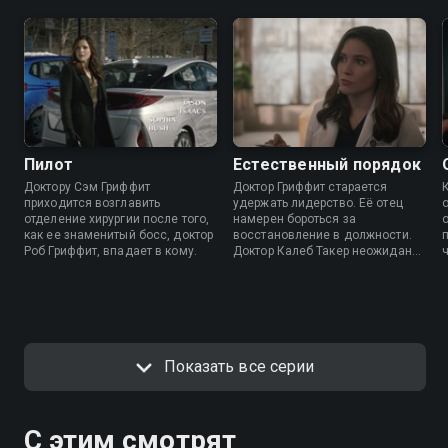
Пилот
Естественный порядок
Доктору Сэм Гриффит
Доктор Гриффит старается
приходится возглавить
удержать лидерство. Её отец
отделение хирургии после того,
намерен бороться за
как ее знаменитый босс, доктор
восстановление в должности.
Роб Гриффит, впадает в кому.
Доктор Калеб Такер неожиданно
привязывается к пациенту,
страдающему от непонятных
симптомов.
Показать все серии
С этим смотрят