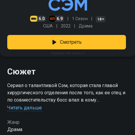
6.0
6.9
1 Сезон
18+
США
2022
Драма
Смотреть
Хорошая Сэм (сезон 1)
Сюжет
Сериал о талантливой Сэм, которая стала главой
хирургического отделения после того, как ее отец и
по совместительству босс впал в кому
Читать дальше
Посмотреть онлайн 1 сезон сериала Хорошая Сэм
вы можете совершенно бесплатно в хорошем HD
Жанр
качестве на Смотрёшке
Драма