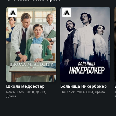
7.9
7.5
8.3
8.4
Школа медсестер
Больница Никербокер
New Nurses • 2018, Дания,
The Knick • 2014, США, Драма
I
Драма