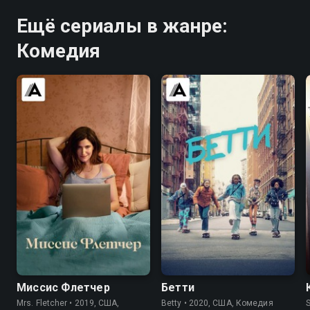
Ещё сериалы в жанре:
Комедия
6.5
7.1
7.1
7.1
Миссис Флетчер
Бетти
Mrs. Fletcher • 2019, США,
Betty • 2020, США, Комедия
S