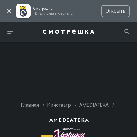
Смотрёшка
Открыть
ТВ, фильмы и сериалы
Главная
/
Кинотеатр
/
AMEDIATEKA
/