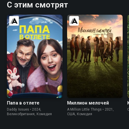
С этим смотрят
6.9
6.8
8.0
7.9
Папа в отлете
Миллион мелочей
Daddy Issues • 2024,
A Million Little Things • 2021,
Великобритания, Комедия
США, Комедия