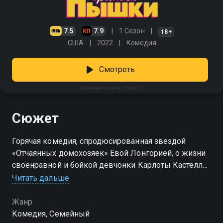
7.5
7.9
1 Сезон
18+
США
2022
Комедия
Смотреть
Хроники пышки (сезон 1)
Сюжет
Горячая комедия, спродюсированная звездой
«Отчаянных домохозяек» Евой Лонгорией, о жизни
своенравной и бойкой девчонки Карлоты Кастелли
Читать дальше
Посмотреть онлайн 1 сезон сериала Хроники пышки
вы можете совершенно бесплатно в хорошем HD
Жанр
качестве на Смотрёшке
Комедия, Семейный