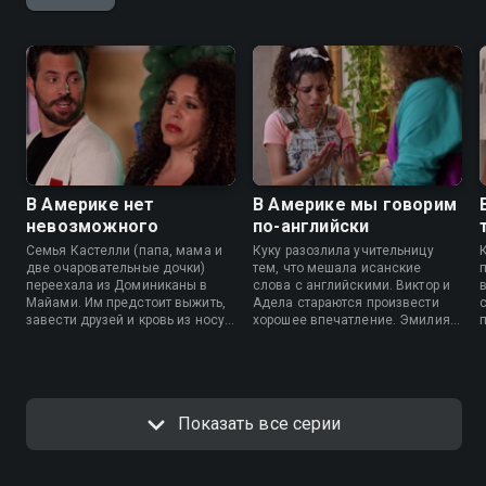
В Америке нет
В Америке мы говорим
невозможного
по-английски
Семья Кастелли (папа, мама и
Куку разозлила учительницу
две очаровательные дочки)
тем, что мешала исанские
переехала из Доминиканы в
слова с английскими. Виктор и
Майами. Им предстоит выжить,
Адела стараются произвести
завести друзей и кровь из носу
хорошее впечатление. Эмилия
осуществить американскую
втянута в конфликт школьных
мечту.
королев.
Показать все серии