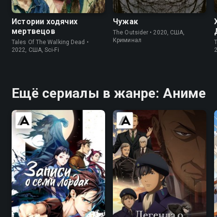
Истории ходячих
Чужак
мертвецов
The Outsider • 2020, США,
Криминал
Tales Of The Walking Dead •
T
2022, США, Sci-Fi
2
Ещё сериалы в жанре: Аниме