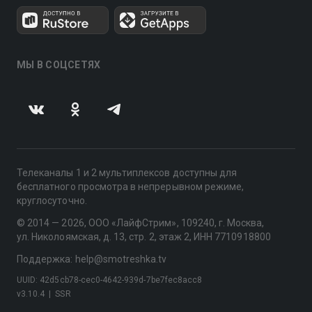
МЫ В СОЦСЕТЯХ
Телеканалы 1 и 2 мультиплексов доступны для
бесплатного просмотра в непрерывном режиме,
круглосуточно.
© 2014 — 2026, ООО «ЛайфСтрим», 109240, г. Москва,
ул. Николоямская, д. 13, стр. 2, этаж 2, ИНН 7710918800
Поддержка: help@smotreshka.tv
UUID: 42d5cb78-cec0-4642-939d-7be7fec8acc8
v3.10.4
|
SSR