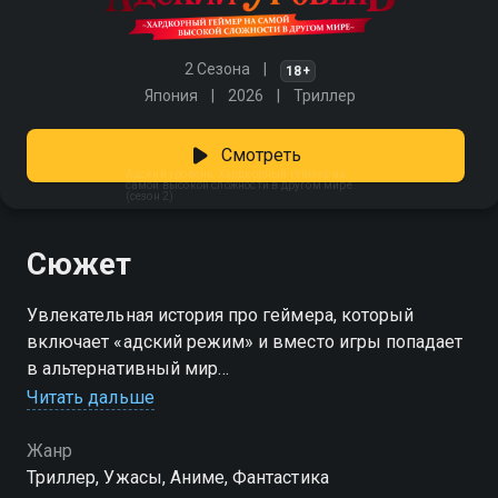
2 Сезона
18+
Япония
2026
Триллер
Смотреть
Адский уровень: Хардкорный геймер на
самой высокой сложности в другом мире
(сезон 2)
Сюжет
Увлекательная история про геймера, который
включает «адский режим» и вместо игры попадает
в альтернативный мир
Читать дальше
Посмотреть онлайн 2 сезон сериала Адский
уровень: Хардкорный геймер на самой высокой
Жанр
сложности в другом мире вы можете совершенно
Триллер, Ужасы, Аниме, Фантастика