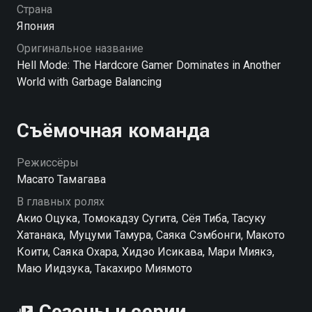
бесплатно в хорошем HD качестве на Смотрёшке
Страна
Япония
Оригинальное название
Hell Mode: The Hardcore Gamer Dominates in Another
World with Garbage Balancing
Съёмочная команда
Режиссёры
Масато Тамагава
В главных ролях
Акио Оцука, Томокадзу Сугита, Сёя Тиба, Тасуку
Хатанака, Муцуми Тамура, Саяка Сэмбонги, Макото
Коити, Саяка Охара, Хидэо Исикава, Мари Миякэ,
Маю Иидзука, Такахиро Миямото
Сезоны и серии