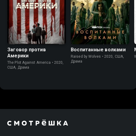
6.7
7.3
7.1
7.4
Заговор против
Воспитанные волками
Америки
Raised by Wolves • 2020, США,
W
Драма
The Plot Against America • 2020,
США, Драма