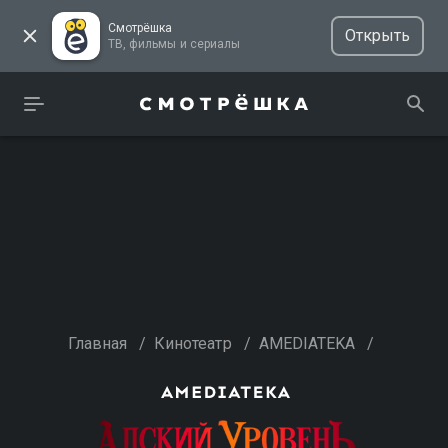
Смотрёшка
Открыть
ТВ, фильмы и сериалы
Главная
/
Кинотеатр
/
AMEDIATEKA
/