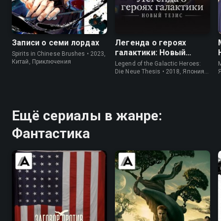
7.9
7.3
8.5
7.8
Записи о семи лордах
Легенда о героях
галактики: Новый
Spirits in Chinese Brushes • 2023,
тезис
Китай, Приключения
Legend of the Galactic Heroes:
M
Die Neue Thesis • 2018, Япония,
Драма
Ещё сериалы в жанре:
Фантастика