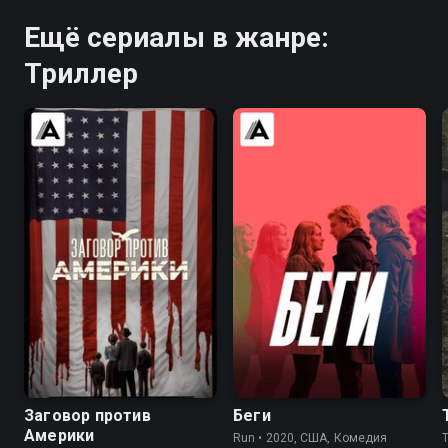
Ещё сериалы в жанре:
Триллер
6.7
7.3
6.5
6.2
Заговор против
Беги
Америки
Run • 2020, США, Комедия
T