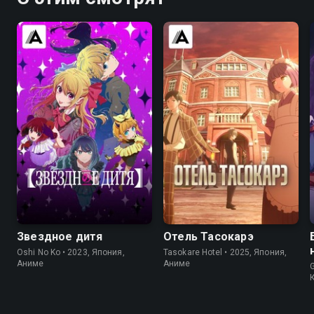
8.5
8.2
7.9
6.6
Звездное дитя
Отель Тасокарэ
Oshi No Ko • 2023, Япония,
Tasokare Hotel • 2025, Япония,
Аниме
Аниме
G