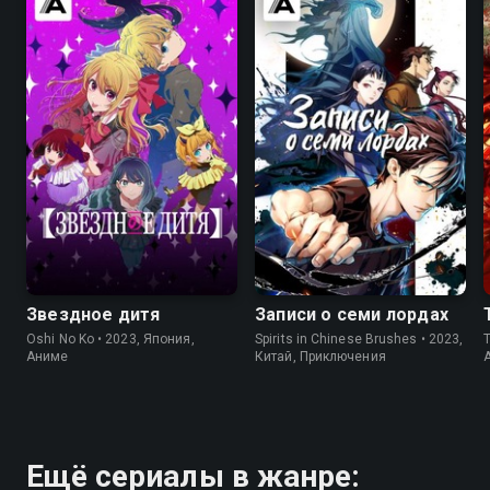
8.5
8.2
7.9
7.3
Звездное дитя
Записи о семи лордах
Oshi No Ko • 2023, Япония,
Spirits in Chinese Brushes • 2023,
T
Аниме
Китай, Приключения
Ещё сериалы в жанре: