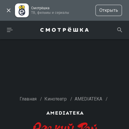
Смотрёшка
Открыть
ТВ, фильмы и сериалы
Главная
/
Кинотеатр
/
AMEDIATEKA
/