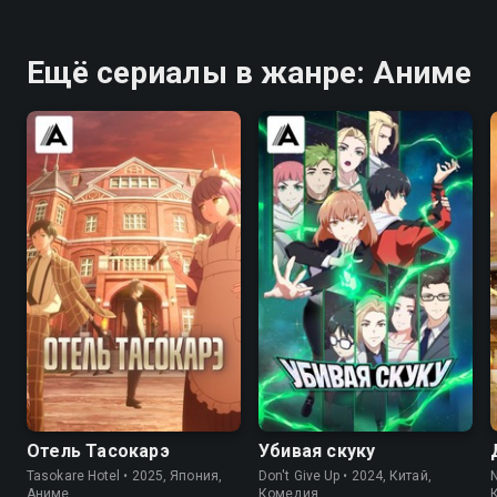
Ещё сериалы в жанре: Аниме
7.9
6.6
6.3
7.3
Отель Тасокарэ
Убивая скуку
Tasokare Hotel • 2025, Япония,
Don't Give Up • 2024, Китай,
N
Аниме
Комедия