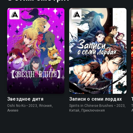
8.5
8.2
7.9
7.3
Звездное дитя
Записи о семи лордах
Oshi No Ko • 2023, Япония,
Spirits in Chinese Brushes • 2023,
T
Аниме
Китай, Приключения