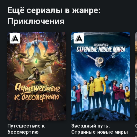
Ещё сериалы в жанре:
Приключения
7.9
6.9
7.9
8.2
Путешествие к
Звездный путь:
бессмертию
Странные новые миры
T