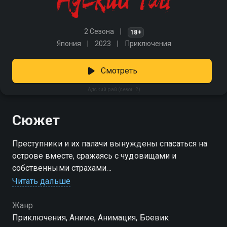
2 Сезона
18+
Япония
2023
Приключения
Смотреть
Адский рай (сезон 2)
Сюжет
Преступники и их палачи вынуждены спасаться на
острове вместе, сражаясь с чудовищами и
собственными страхами
Читать дальше
Посмотреть онлайн 2 сезон сериала Адский рай вы
можете совершенно бесплатно в хорошем HD
Жанр
качестве на Смотрёшке
Приключения, Аниме, Анимация, Боевик