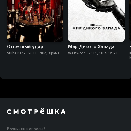
7.5
8.1
7.8
8.4
Ответный удар
Мир Дикого Запада
Strike Back • 2011, США, Драма
Westworld • 2016, США, Sci-Fi
I
Возникли вопросы?