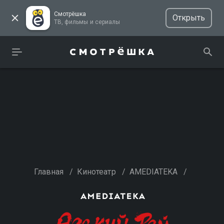
Смотрёшка
Открыть
ТВ, фильмы и сериалы
Главная
/
Кинотеатр
/
AMEDIATEKA
/