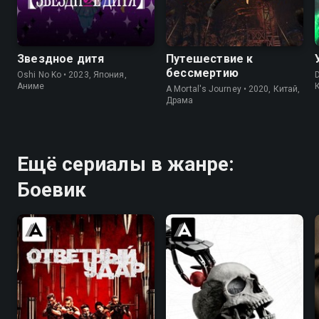
8.5
8.2
7.9
6.9
Звездное дитя
Путешествие к
бессмертию
Oshi No Ko • 2023, Япония,
D
Аниме
A Mortal's Journey • 2020, Китай,
Драма
Ещё сериалы в жанре:
Боевик