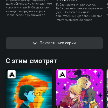
дело обычное. Но с появлением
Избавившись от злого духа,
нового учителя Нубэ даже они
к
Нубэ сам не успевает перевести
выходят за пределы нормы.
дух — Хироси похищает
После ссоры с учеником по
таинственный красавец Тамамо.
имени Хироси, учитель
Учитель вместе со своей
чувствует неладное — и
ученицей бросается на поиски,
замечает, что за внезапной
но сталкивается со странным
агрессией кроется нечто куда
ритуалом, охватившим весь
страшнее. Нубэ уже чувствует —
город. Кто он — тот, что
это не просто детский каприз.
скрывается под маской?
Показать все серии
С этим смотрят