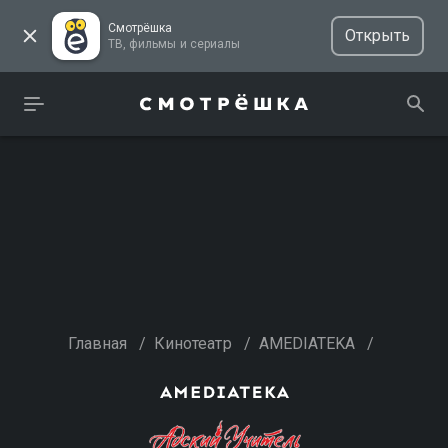
Смотрёшка
Открыть
ТВ, фильмы и сериалы
Главная
/
Кинотеатр
/
AMEDIATEKA
/