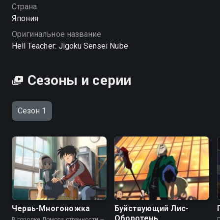
Страна
Япония
Оригинальное название
Hell Teacher: Jigoku Sensei Nube
Сезоны и серии
Сезон 1
Червь-Многоножка
Буйствующий Лис-
Оборотень
В городке Домори странности —