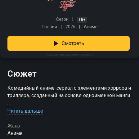
1 Сезон
18+
Япония
2025
Аниме
Смотреть
Адский учитель Нубэ (сезон 1)
Сюжет
Комедийный аниме-сериал с элементами хоррора и
триллера, созданный на основе одноименной манги
Посмотреть онлайн 1 сезон сериала Адский учитель
Читать дальше
Нубэ вы можете совершенно бесплатно в хорошем
HD качестве на Смотрёшке
Жанр
Аниме