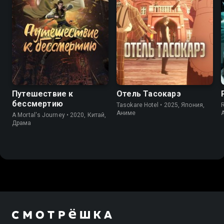
7.9
6.9
7.9
6.6
Путешествие к
Отель Тасокарэ
бессмертию
Tasokare Hotel • 2025, Япония,
Аниме
A Mortal's Journey • 2020, Китай,
Драма