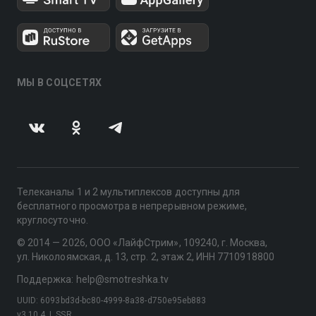
МЫ В СОЦСЕТЯХ
Телеканалы 1 и 2 мультиплексов доступны для
бесплатного просмотра в непрерывном режиме,
круглосуточно.
© 2014 — 2026, ООО «ЛайфСтрим», 109240, г. Москва,
ул. Николоямская, д. 13, стр. 2, этаж 2, ИНН 7710918800
Поддержка: help@smotreshka.tv
UUID: 6093bd3d-bc80-4999-8a38-d750e95eb883
v3.10.4
|
SSR