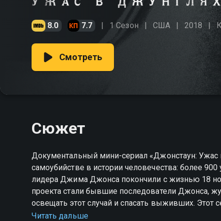
8.0
7.7
1 Сезон
США
2018
Смотреть
Сюжет
Документальный мини-сериал «Джонстаун: Ужас 
самоубийстве в истории человечества: более 900 
лидера Джима Джонса покончили с жизнью 18 ноя
проекта стали бывшие последователи Джонса, жу
освещать этот случай и спасать выживших. Этот с
массовым сознанием, как вербуют в секту и как з
Читать дальше