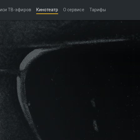
иси ТВ-эфиров
Кинотеатр
О сервисе
Тарифы