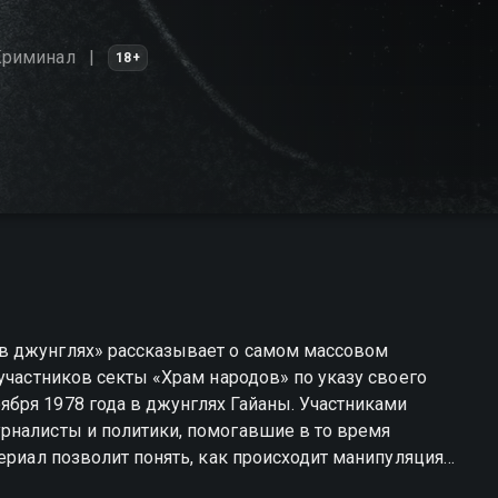
Криминал
18+
в джунглях» рассказывает о самом массовом
участников секты «Храм народов» по указу своего
бря 1978 года в джунглях Гайаны. Участниками
рналисты и политики, помогавшие в то время
ериал позволит понять, как происходит манипуляция
аново начать жизнь после нее.