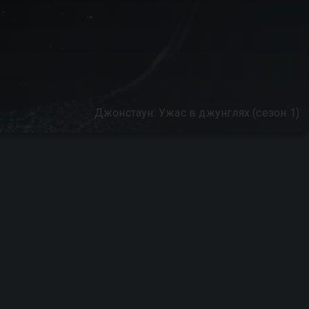
Джонстаун: Ужас в джунглях (сезон 1)