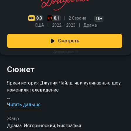
8.3
8.1
2 Сезона
18+
США
2022 – 2023
Драма
Смотреть
Джулия (сезон 1)
Сюжет
Яркая история Джулии Чайлд, чьи кулинарные шоу
изменили телевидение
Посмотреть онлайн 1 сезон сериала Джулия вы
Читать дальше
можете совершенно бесплатно в хорошем HD
качестве на Смотрёшке
Жанр
Драма, Исторический, Биография