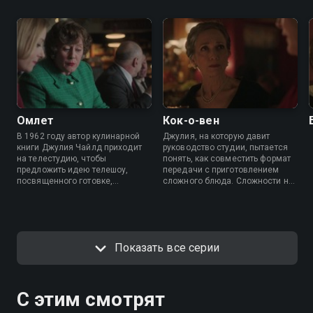
Омлет
Кок-о-вен
В 1962 году автор кулинарной
Джулия, на которую давит
книги Джулия Чайлд приходит
руководство студии, пытается
на телестудию, чтобы
понять, как совместить формат
предложить идею телешоу,
передачи с приготовлением
посвященного готовке,
сложного блюда. Сложности на
несмотря на возражения
съемочной площадке угрожают
мужчин, управляющих студией,
будущему передачи и карьере
и даже собственного мужа.
Джулии.
Показать все серии
С этим смотрят