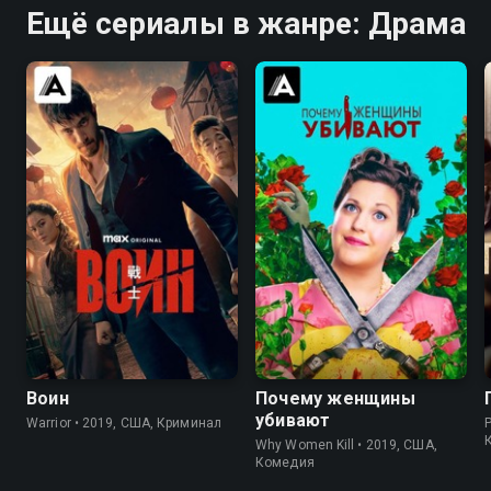
Ещё сериалы в жанре: Драма
8.2
8.4
8.3
8.3
Воин
Почему женщины
убивают
Warrior • 2019, США, Криминал
Why Women Kill • 2019, США,
Комедия