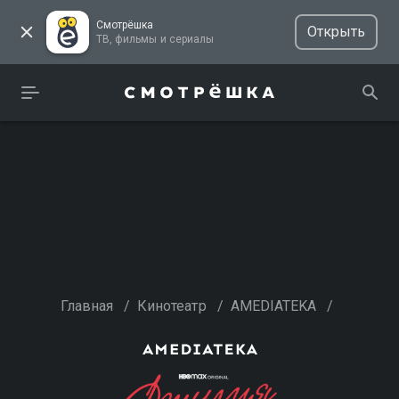
Смотрёшка
Открыть
ТВ, фильмы и сериалы
Главная
/
Кинотеатр
/
AMEDIATEKA
/