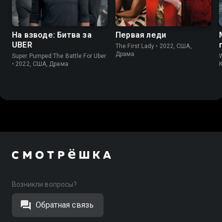
7.6
7.3
7.9
7.3
На взводе: Битва за
Первая леди
UBER
The First Lady • 2022, США,
Драма
Super Pumped:The Battle For Uber
W
• 2022, США, Драма
Возникли вопросы?
Обратная связь