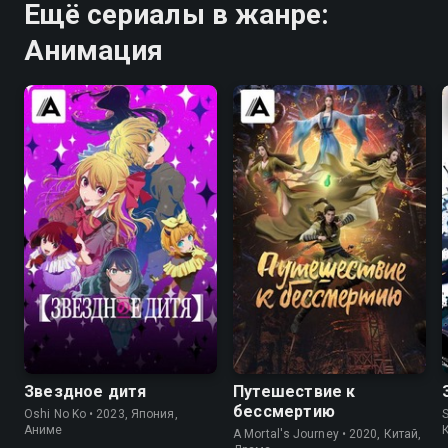
Ещё сериалы в жанре:
Анимация
8.5
8.2
7.9
6.9
Звездное дитя
Путешествие к
бессмертию
Oshi No Ko • 2023, Япония,
S
Аниме
A Mortal's Journey • 2020, Китай,