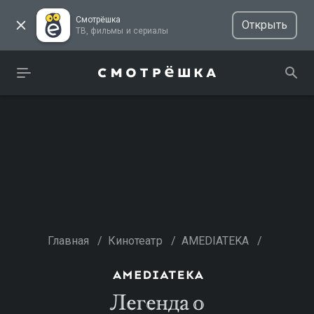
Смотрёшка
Открыть
ТВ, фильмы и сериалы
Главная
/
Кинотеатр
/
AMEDIATEKA
/