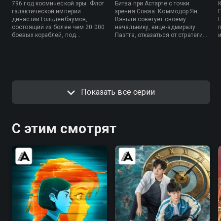
796 год космической эры. Флот
Битва при Астарте с точки
галактической империи
зрения Союза. Коммодор Ян
династии Гольденбаумов,
Вэньли советует своему
состоящий из более чем 20 000
начальнику, вице-адмиралу
боевых кораблей, под
Паэтта, отказаться от стратегии
им
командованием Райнхарда фон
окружения. Однако Паэтта
Лоэнграммма вступает в бой с
отклоняет предложение Яна, и
тремя объединенными флотами
события начинают развиваться
Союза Свободных Планет в
не лучшим для него самого
звездном секторе Астарты.
образом.
Вопреки советам подчиненных
офицеров, Райнхард выбирает
Показать все серии
стратегию блицкрига, однако
вдруг замечает аномалию в
строю Союза...
С этим смотрят