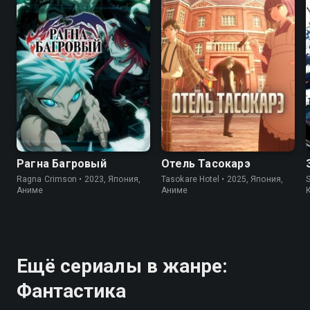
7.6
7.2
7.9
6.6
Рагна Багровый
Отель Тасокарэ
Ragna Crimson • 2023, Япония,
Tasokare Hotel • 2025, Япония,
S
Аниме
Аниме
Ещё сериалы в жанре:
Фантастика