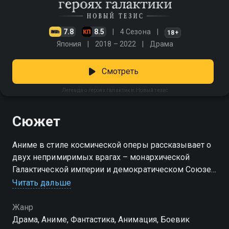
7.8
8.5
4 Сезона
18+
Япония
2018 – 2022
Драма
Смотреть
Легенда о героях галактики: Новый тезис
Сюжет
Аниме в стиле космической оперы рассказывает о
двух непримиримых врагах – монархической
Галактической империи и демократическом Союзе
Свободы. Смотреть сериал «Легенда о героях
Читать дальше
галактики: Новый тезис» онлайн в хорошем
качестве вы можете в подписке Амедиатека в
Жанр
Смотрёшке.
Драма, Аниме, Фантастика, Анимация, Боевик