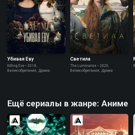
7.7
8.1
7.0
6.4
Убивая Еву
Светила
Killing Eve • 2018,
The Luminaries • 2020,
B
Великобритания, Драма
Великобритания, Драма
Ещё сериалы в жанре: Аниме