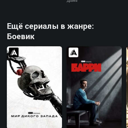
Драма
Ещё сериалы в жанре:
Боевик
7.8
8.4
7.6
8.3