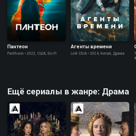
8.5
8.5
8.5
8.5
Пантеон
Агенты времени
Pantheon • 2022, США, Sci-Fi
Link Click • 2024, Китай, Драма
T
Ещё сериалы в жанре: Драма