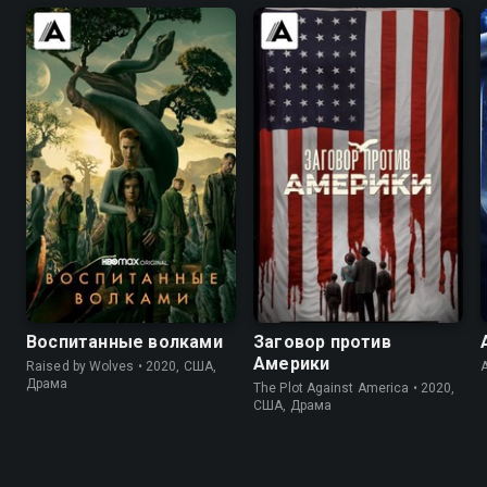
7.1
7.4
6.7
7.3
Воспитанные волками
Заговор против
Америки
Raised by Wolves • 2020, США,
Драма
The Plot Against America • 2020,
США, Драма