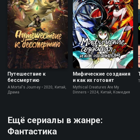
7.9
6.9
7.5
Путешествие к
Мифические создания
бессмертию
и как их готовят
A Mortal's Journey • 2020, Китай,
Mythical Creatures Are My
Драма
Dinners • 2024, Китай, Комедия
Ещё сериалы в жанре:
Фантастика