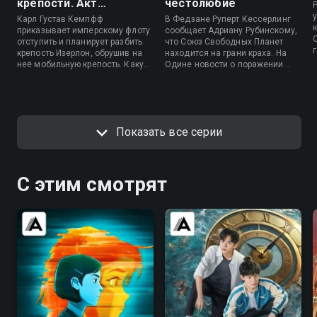
крепости. Акт
честолюбие
четвертый.
Карл Густав Кемпфф
В Федзане Руперт Кессерлинг
Заключение
приказывает имперскому флоту
сообщает Адриану Рубинскому,
отступить и планирует разбить
что Союз Свободных Планет
г
крепость Изерлон, обрушив на
находится на грани краха. На
неё мобильную крепость. Какую
Одине новости о поражении
хитрость придумает Ян Вэньли,
Империи достигают Райнхарда
чтобы отбить атаку?
фон Лоэнграмма, который
приходит в ярость, но
смягчается, вспомнив
Кирхайса. Наконец, в Изерлоне
Показать все серии
Ян Вэньли делится с Юлианом
Минцем своими мыслями о
военной силе и о том, как часто
ее используют против граждан,
С этим смотрят
которых она должна защищать.