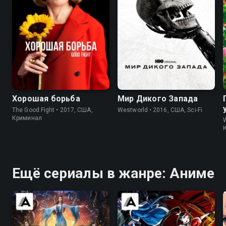
7.9
8.3
7.8
8.4
Хорошая борьба
Мир Дикого Запада
The Good Fight • 2017, США,
Westworld • 2016, США, Sci-Fi
Криминал
Ещё сериалы в жанре: Аниме