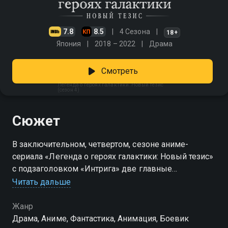
7.8
8.5
4 Сезона
18+
Япония
2018 – 2022
Драма
Смотреть
Легенда о героях галактики: Новый тезис
(сезон 4)
Сюжет
В заключительном, четвертом, сезоне аниме-
сериала «Легенда о героях галактики: Новый тезис»
с подзаголовком «Интрига» две главные
космические державы получают шанс наконец-то
Читать дальше
завершить кровопролитную 150-летнюю войну. Но
политические интриги, коррупция в высших
Жанр
эшелонах власти, а также коварный глава
Драма, Аниме, Фантастика, Анимация, Боевик