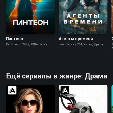
8.5
8.5
8.5
8.5
Пантеон
Агенты времени
Pantheon • 2022, США, Sci-Fi
Link Click • 2024, Китай, Драма
T
Ещё сериалы в жанре: Драма