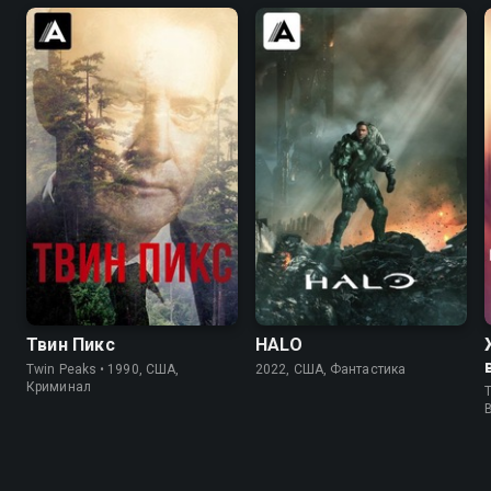
8.4
8.7
7.7
7.3
Твин Пикс
HALO
Twin Peaks • 1990, США,
2022, США, Фантастика
Криминал
T