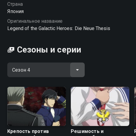
нейтрального доминиона по имени Адриан
Страна
Рубински могут кардинально изменить исход
Япония
финальной битвы между Галактической империей и
Оригинальное название
Союзом Свободных Планет.
Legend of the Galactic Heroes: Die Neue Thesis
Посмотреть онлайн 4 сезон сериала Легенда о
героях галактики: Новый тезис вы можете
Сезоны и серии
совершенно бесплатно в хорошем HD качестве на
Смотрёшке
Крепость против
Решимость и