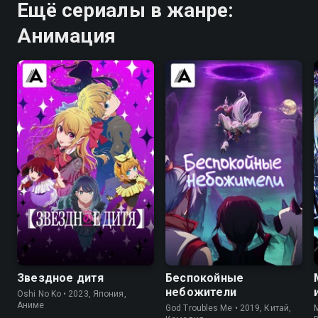
Ещё сериалы в жанре:
Анимация
8.5
8.2
8.0
7.0
Звездное дитя
Беспокойные
небожители
Oshi No Ko • 2023, Япония,
Аниме
God Troubles Me • 2019, Китай,
M