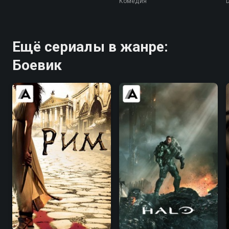
Комедия
Ещё сериалы в жанре:
Боевик
8.4
8.7
7.7
7.3