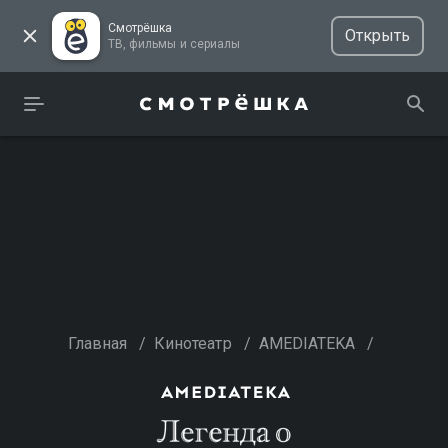
Смотрёшка
Открыть
ТВ, фильмы и сериалы
Главная
/
Кинотеатр
/
AMEDIATEKA
/