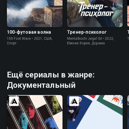
8.3
8.1
7.7
7.6
100-футовая волна
Тренер-психолог
100 Foot Wave • 2021, США,
Mentalkochi Jegal Gil • 2022,
Спорт
Южная Корея, Дорама
Ещё сериалы в жанре:
Документальный