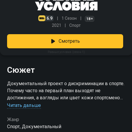
6.9
1 Сезон
18+
2021
Спорт
Смотреть
Равные условия (сезон 1)
Сюжет
Документальный проект о дискриминации в спорте.
Почему часто на первый план выходят не
достижения, а взгляды или цвет кожи спортсменов?
Читать дальше
Посмотреть онлайн 1 сезон сериала Равные
условия вы можете совершенно бесплатно в
Жанр
хорошем HD качестве на Смотрёшке
Спорт, Документальный