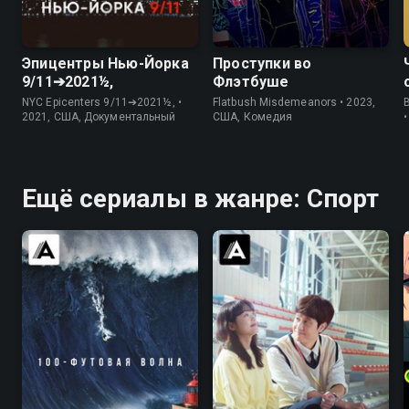
7.1
7.3
7.0
6.8
Эпицентры Нью-Йорка
Проступки во
9/11➔2021½,
Флэтбуше
NYC Epicenters 9/11➔2021½, •
Flatbush Misdemeanors • 2023,
B
2021, США, Документальный
США, Комедия
Ещё сериалы в жанре: Спорт