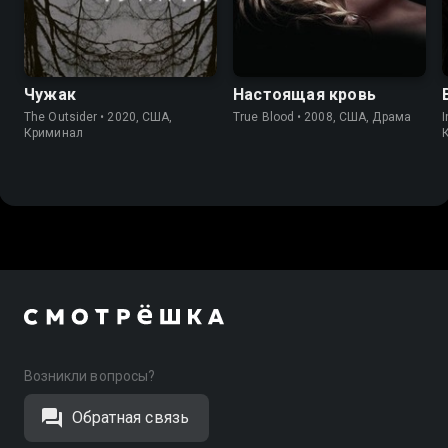
7.2
7.6
7.7
7.9
Чужак
Настоящая кровь
The Outsider • 2020, США,
True Blood • 2008, США, Драма
I
Криминал
Возникли вопросы?
Обратная связь