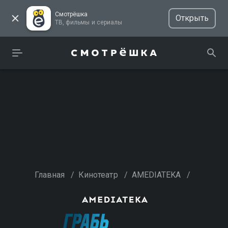
Смотрёшка
Открыть
ТВ, фильмы и сериалы
Главная
/
Кинотеатр
/
AMEDIATEKA
/