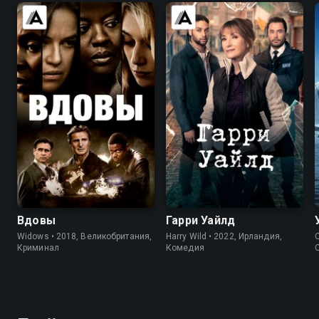
6.4
6.8
7.6
7.2
Вдовы
Гарри Уайлд
Widows • 2018, Великобритания,
Harry Wild • 2022, Ирландия,
C
Криминал
Комедия