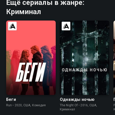
Ещё сериалы в жанре:
Криминал
6.5
6.2
7.8
8.4
Беги
Однажды ночью
Run • 2020, США, Комедия
The Night Of • 2016, США,
Криминал