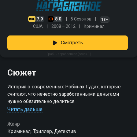
7.9
8.0
5 Сезонов
18+
США
2008 – 2012
Криминал
Смотреть
Грабь награбленное (сезон 1)
Сюжет
История о современных Робинах Гудах, которые
считают, что нечестно заработанными деньгами
нужно обязательно делиться
Читать дальше
Посмотреть онлайн 1 сезон сериала Грабь
награбленное вы можете совершенно бесплатно в
Жанр
хорошем HD качестве на Смотрёшке
Криминал, Триллер, Детектив