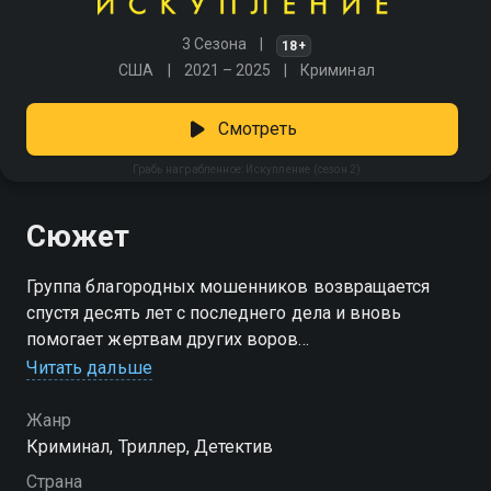
3 Сезона
18+
США
2021 – 2025
Криминал
Смотреть
Грабь награбленное: Искупление (сезон 2)
Сюжет
Группа благородных мошенников возвращается
спустя десять лет с последнего дела и вновь
помогает жертвам других воров
Читать дальше
Посмотреть онлайн 2 сезон сериала Грабь
награбленное: Искупление вы можете совершенно
Жанр
бесплатно в хорошем HD качестве на Смотрёшке
Криминал, Триллер, Детектив
Страна