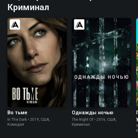
Криминал
7.4
7.5
7.8
8.4
Во тьме
Однажды ночью
In The Dark • 2019, США,
The Night Of • 2016, США,
Комедия
Криминал