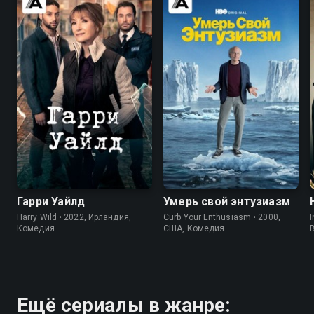
7.6
7.2
7.6
8.8
Гарри Уайлд
Умерь свой энтузиазм
Harry Wild • 2022, Ирландия,
Curb Your Enthusiasm • 2000,
I
Комедия
США, Комедия
Ещё сериалы в жанре: