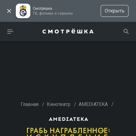
Смотрёшка
Открыть
ТВ, фильмы и сериалы
Главная
/
Кинотеатр
/
AMEDIATEKA
/