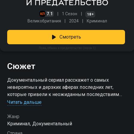
7.1
1 Сезон
18+
Великобритания
2024
Криминал
Смотреть
Ложь, обман и предательство (сезон 1)
Сюжет
Документальный сериал расскажет о самых
невероятных и дерзких аферах последних лет,
которые привели к неожиданным последствиям
Читать дальше
Посмотреть онлайн 1 сезон сериала Ложь, обман и
предательство вы можете совершенно бесплатно в
Жанр
хорошем HD качестве на Смотрёшке
Криминал, Документальный
Страна