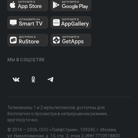
МЫ В СОЦСЕТЯХ
Телеканалы 1 и 2 мультиплексов доступны для
бесплатного просмотра в непрерывном режиме,
круглосуточно.
© 2014 — 2026, ООО «ЛайфСтрим», 109240, г. Москва,
ул. Николоямская, д. 13, стр. 2, этаж 2, ИНН 7710918800