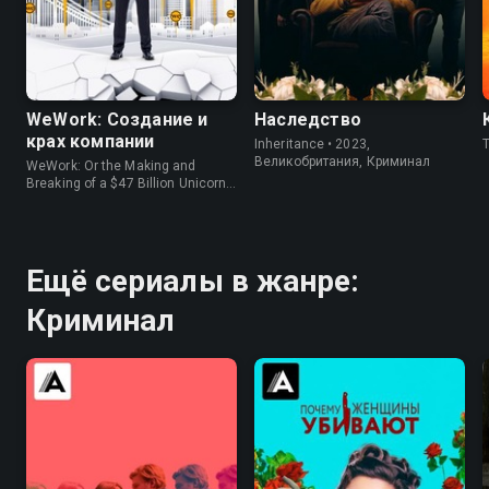
7.6
7.1
6.6
6.1
WeWork: Cоздание и
Наследство
крах компании
Inheritance • 2023,
Великобритания, Криминал
WeWork: Or the Making and
Breaking of a $47 Billion Unicorn •
2021, США, Документальный
Ещё сериалы в жанре:
Криминал