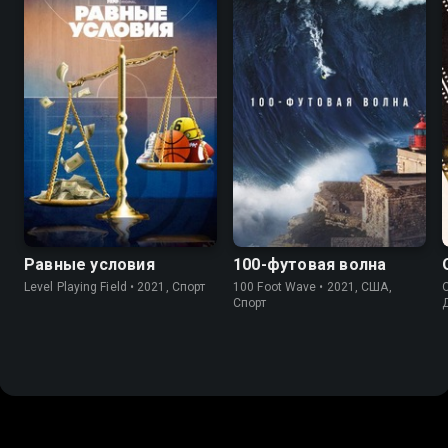
6.9
8.3
8.1
Равные условия
100-футовая волна
Level Playing Field • 2021, Спорт
100 Foot Wave • 2021, США,
O
Спорт