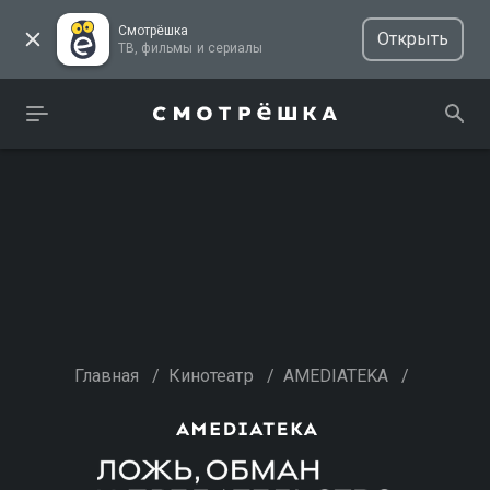
Смотрёшка
Открыть
ТВ, фильмы и сериалы
Главная
/
Кинотеатр
/
AMEDIATEKA
/