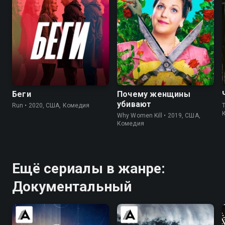
6.5
6.2
8.3
8.3
Беги
Почему женщины
убивают
Run • 2020, США, Комедия
T
Why Women Kill • 2019, США,
Комедия
Ещё сериалы в жанре:
Документальный