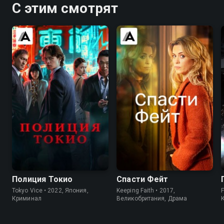
С этим смотрят
8.2
8.1
7.5
7.1
Полиция Токио
Спасти Фейт
Tokyo Vice • 2022, Япония,
Keeping Faith • 2017,
F
Криминал
Великобритания, Драма