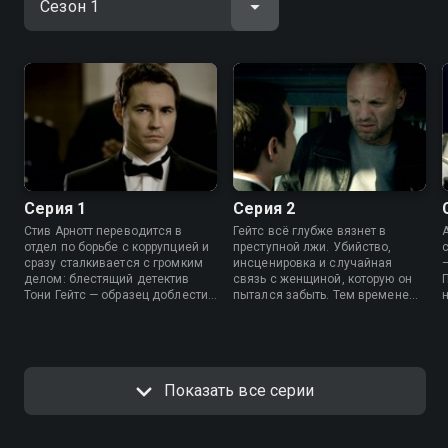
Серия 1
Серия 2
Стив Арнотт переводится в
Гейтс всё глубже вязнет в
А
отдел по борьбе с коррупцией и
преступной лжи. Убийство,
сразу сталкивается с громким
инсценировка и случайная
делом: блестящий детектив
связь с женщиной, которую он
Тони Гейтс — образец доблести
пытался забыть. Тем временем
или ловко замаскированный
Арнотт и Флеминг собирают
преступник? За вежливыми
улики, но еще не понимают, во
улыбками начинается опасная
что ввязались на самом деле.
игра без правил.
Показать все серии