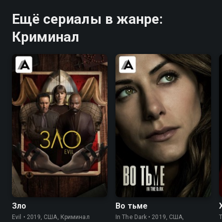
Ещё сериалы в жанре:
Криминал
7.7
7.7
7.4
7.5
Зло
Во тьме
Evil • 2019, США, Криминал
In The Dark • 2019, США,
T