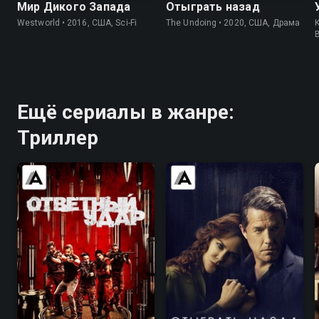
Мир Дикого Запада
Отыграть назад
Westworld • 2016, США, Sci-Fi
The Undoing • 2020, США, Драма
K
Ещё сериалы в жанре:
Триллер