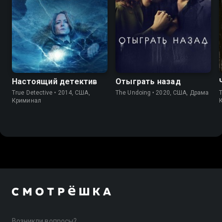
8.7
9.0
7.6
7.4
Настоящий детектив
Отыграть назад
True Detective • 2014, США,
The Undoing • 2020, США, Драма
T
Криминал
Возникли вопросы?