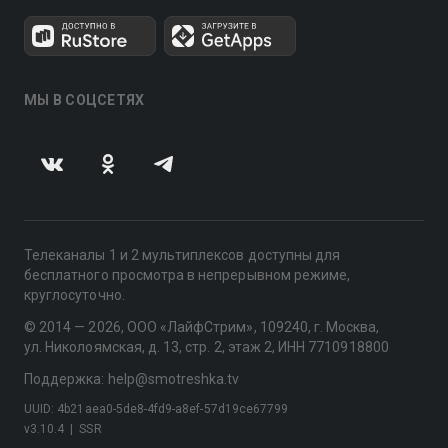
МЫ В СОЦСЕТЯХ
Телеканалы 1 и 2 мультиплексов доступны для
бесплатного просмотра в непрерывном режиме,
круглосуточно.
© 2014 — 2026, ООО «ЛайфСтрим», 109240, г. Москва,
ул. Николоямская, д. 13, стр. 2, этаж 2, ИНН 7710918800
Поддержка: help@smotreshka.tv
UUID: 4b21aea0-5de8-4fd9-a8ef-57d19ce67799
v3.10.4
|
SSR