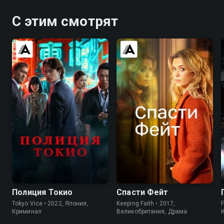
С этим смотрят
8.2
8.1
7.5
7.1
Полиция Токио
Спасти Фейт
Tokyo Vice • 2022, Япония,
Keeping Faith • 2017,
F
Криминал
Великобритания, Драма