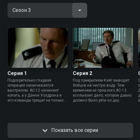
Серия 1
Серия 2
Подозрительно гладкая
Под прикрытием Кейт выводит
операция заканчивается
бойцов на чистую воду. Тем
выстрелом. AC-12 начинают
временем из прошлого AC-12
копать, а у Дэнни Уолдрона и
всплывает дело, которое давно
его команды трещит не только
должно было уйти ко дну.
легенда, но и нервы.
А
Показать все серии