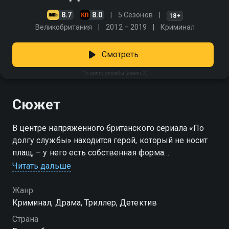
8.7
8.0
5 Сезонов
18+
Великобритания
2012 – 2019
Криминал
Смотреть
По долгу службы (сезон 3)
Сюжет
В центре напряженного британского сериала «По
долгу службы» находится герой, который не носит
плащ, – у него есть собственная форма
Читать дальше
Посмотреть онлайн 3 сезон сериала По долгу
службы вы можете совершенно бесплатно в
Жанр
хорошем HD качестве на Смотрёшке
Криминал, Драма, Триллер, Детектив
Страна