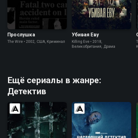
8.5
9.3
7.7
8.1
Прослушка
Убивая Еву
The Wire • 2002, США, Криминал
Killing Eve • 2018,
T
Великобритания, Драма
Ещё сериалы в жанре:
Детектив