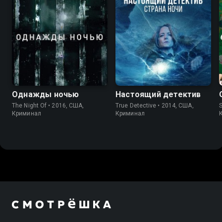
7.8
8.4
8.7
9.0
Однажды ночью
Настоящий детектив
The Night Of • 2016, США,
True Detective • 2014, США,
S
Криминал
Криминал