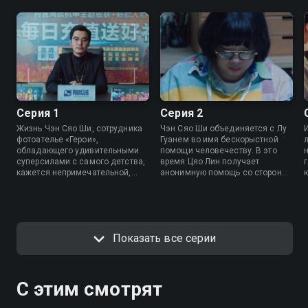
Серия 1
Серия 2
Жизнь Чэн Сяо Ши, сотрудника
Чэн Сяо Ши объединяется с Лу
фотоателье «Герои»‎,
Гуанем во имя бескорыстной
обладающего удивительными
помощи человечеству. В это
суперсилами с самого детства,
время Цяо Лин получает
кажется непримечательной,
анонимную помощь со стороны
пока в ней не появляется Лу
и старается докопаться до
Гуан, загадочный парень,
истины расследуемого дела.
спасший Чэн Сяо Ши от
опасности. Они объединяют
свои способности в борьбе с
Показать все серии
несправедливостью. Их
приключение только
начинается, ведь теперь им
предстоит разоблачить
генерального директора крупной
С этим смотрят
игровой компании.