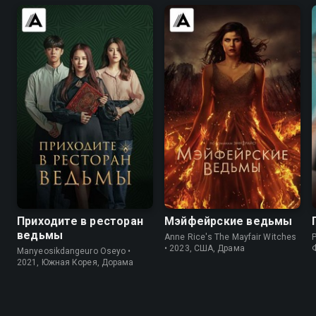
7.8
7.3
7.2
6.2
Приходите в ресторан
Мэйфейрские ведьмы
ведьмы
Anne Rice's The Mayfair Witches
P
• 2023, США, Драма
Manyeosikdangeuro Oseyo •
2021, Южная Корея, Дорама