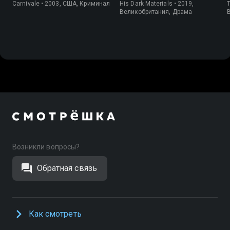
Carnivale • 2003, США, Криминал
His Dark Materials • 2019,
T
Великобритания, Драма
Возникли вопросы?
Обратная связь
Как смотреть