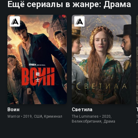
Ещё сериалы в жанре: Драма
8.2
8.4
7.0
6.4
Воин
Светила
Warrior • 2019, США, Криминал
The Luminaries • 2020,
T
Великобритания, Драма