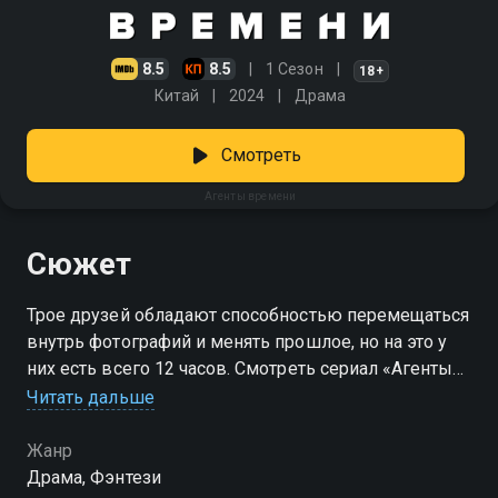
8.5
8.5
1 Сезон
18+
Китай
2024
Драма
Смотреть
Агенты времени
Сюжет
Трое друзей обладают способностью перемещаться
внутрь фотографий и менять прошлое, но на это у
них есть всего 12 часов. Смотреть сериал «Агенты
времени» онлайн в хорошем качестве вы можете в
Читать дальше
подписке Амедиатека в Смотрёшке.
Жанр
Драма, Фэнтези