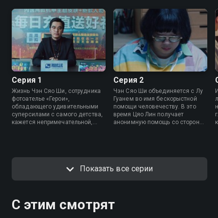
Серия 1
Серия 2
Жизнь Чэн Сяо Ши, сотрудника
Чэн Сяо Ши объединяется с Лу
фотоателье «Герои»‎,
Гуанем во имя бескорыстной
обладающего удивительными
помощи человечеству. В это
суперсилами с самого детства,
время Цяо Лин получает
кажется непримечательной,
анонимную помощь со стороны
пока в ней не появляется Лу
и старается докопаться до
Гуан, загадочный парень,
истины расследуемого дела.
спасший Чэн Сяо Ши от
опасности. Они объединяют
свои способности в борьбе с
Показать все серии
несправедливостью. Их
приключение только
начинается, ведь теперь им
предстоит разоблачить
генерального директора крупной
С этим смотрят
игровой компании.