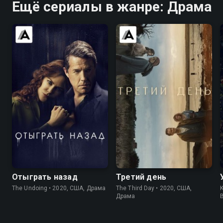
Ещё сериалы в жанре: Драма
7.6
7.4
6.2
6.4
Отыграть назад
Третий день
The Undoing • 2020, США, Драма
The Third Day • 2020, США,
K
Драма