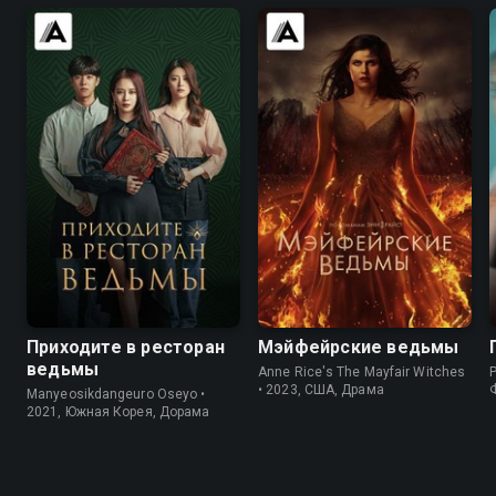
7.8
7.3
7.2
6.2
Приходите в ресторан
Мэйфейрские ведьмы
ведьмы
Anne Rice's The Mayfair Witches
P
• 2023, США, Драма
Manyeosikdangeuro Oseyo •
2021, Южная Корея, Дорама