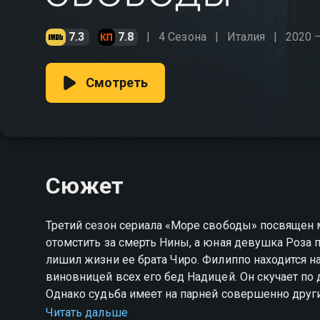
7.3
7.8
4 Сезона
Италия
2020 
Смотреть
Сюжет
Третий сезон сериала «Море свободы» посвящен 
отомстить за смерть Нины, а юная девушка Роза 
лишил жизни ее брата Чиро. Филиппо находится н
виновницей всех его бед Надицей. Он скучает по д
Однако судьба имеет на парней совершенно друг
свободу и облегчение, а только новые проблемы.
Читать дальше