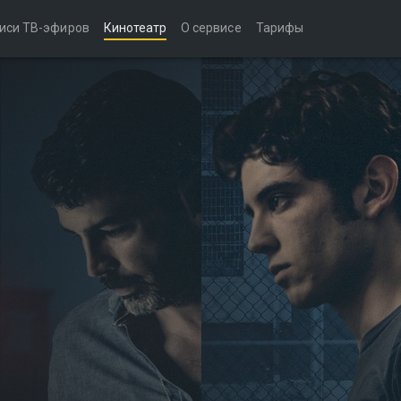
иси ТВ-эфиров
Кинотеатр
О сервисе
Тарифы