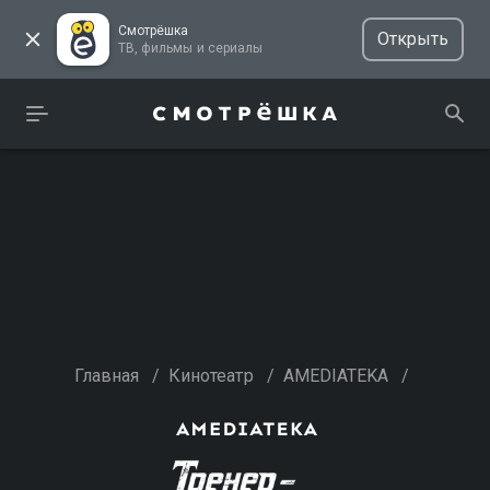
Смотрёшка
Открыть
ТВ, фильмы и сериалы
Главная
/
Кинотеатр
/
AMEDIATEKA
/