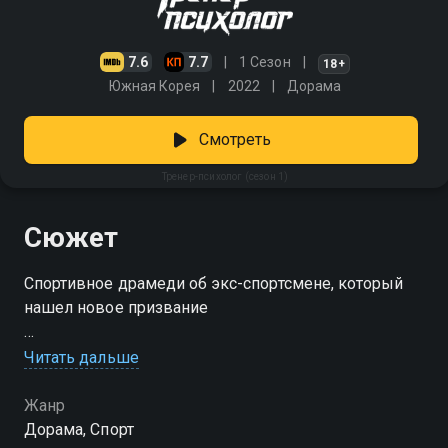
7.6
7.7
1 Сезон
18+
Южная Корея
2022
Дорама
Смотреть
Тренер-психолог (сезон 1)
Сюжет
Спортивное драмеди об экс-спортсмене, который
нашел новое призвание
Посмотреть онлайн 1 сезон сериала Тренер-
Читать дальше
психолог вы можете совершенно бесплатно в
хорошем HD качестве на Смотрёшке
Жанр
Дорама, Спорт