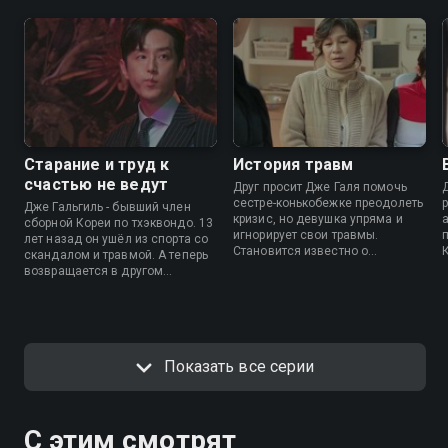
Старание и труд к
История травм
счастью не ведут
Друг просит Дже Галя помочь
сестре-конькобежке преодолеть
Дже Гальгиль - бывший член
кризис, но девушка упряма и
сборной Кореи по тхэквондо. 13
игнорирует свои травмы.
лет назад он ушёл из спорта со
Становится известно о
скандалом и травмой. А теперь
самоубийстве другой клиентки
возвращается в другом
Дже Галя. Дже Галь встречает
С
качестве: психолога, чья
своего прежнего психиатра и
задача - сделать так, чтобы у
приводит Чха Гаыль в Клуб
надежд корейского спорта
немедалистов.
стр
окончательно не поехала
крыша.
Показать все серии
С этим смотрят