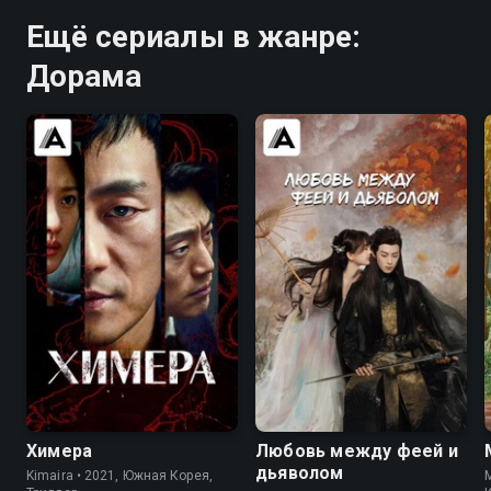
Ещё сериалы в жанре:
Дорама
7.8
7.5
8.6
8.4
Химера
Любовь между феей и
дьяволом
Kimaira • 2021, Южная Корея,
M