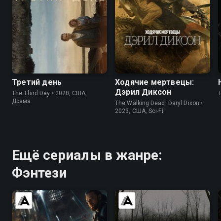
6.2
6.4
7.9
7.5
Третий день
Ходячие мертвецы:
Дэрил Диксон
The Third Day • 2020, США,
Драма
The Walking Dead: Daryl Dixon •
2023, США, Sci-Fi
Ещё сериалы в жанре:
Фэнтези