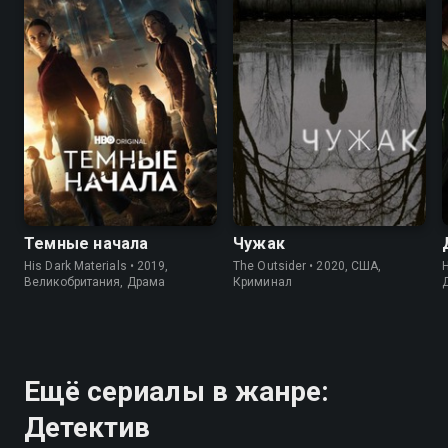
7.8
7.7
7.2
7.6
Темные начала
Чужак
His Dark Materials • 2019,
The Outsider • 2020, США,
H
Великобритания, Драма
Криминал
Ещё сериалы в жанре:
Детектив