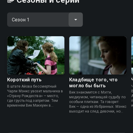
Короткий путь
Кладбище того, что
могло бы быть
В штате Айова бессмертный
Чарли Мэнкс увозит мальчика в
Вик знакомится с Мэгги,
«Страну Рождества» — место,
медиумом, читающей судьбу по
где грусть под запретом. Тем
особым плиткам. Та говорит:
временем Вик Маккуин в
Вик — одна из Избранных. Мэнкс
Массачусетсе случайно
выходит на след девочки, но
открывает таинственный мост,
вместо нее находит готового
способный переносить ее в
служить ему уборщика Бинга
другие миры.
Партриджа.