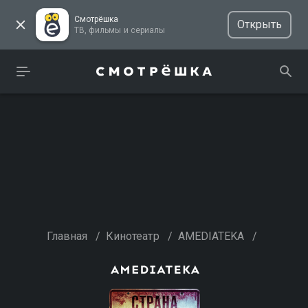
Смотрёшка
Открыть
ТВ, фильмы и сериалы
Главная
/
Кинотеатр
/
AMEDIATEKA
/