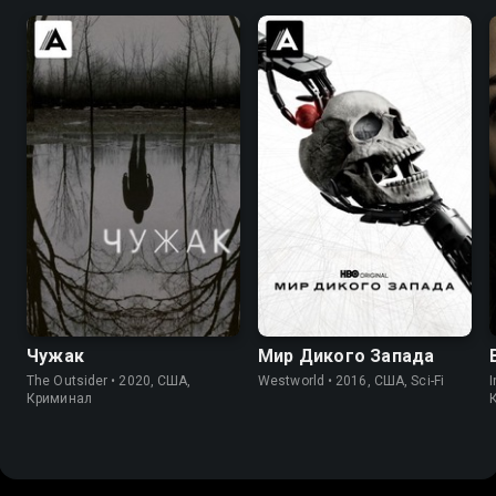
7.2
7.6
7.8
8.4
Чужак
Мир Дикого Запада
The Outsider • 2020, США,
Westworld • 2016, США, Sci-Fi
I
Криминал