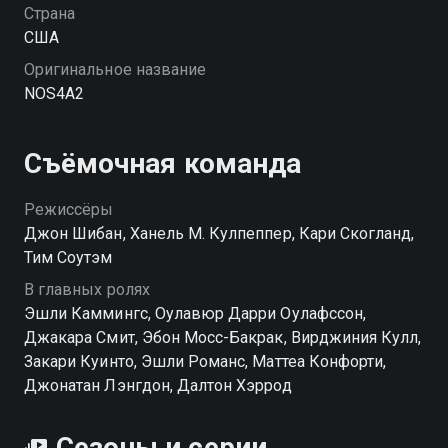
Страна
США
Оригинальное название
NOS4A2
Съёмочная команда
Режиссёры
Джон Шибан, Ханель М. Кулпеппер, Кари Скогланд,
Тим Соутэм
В главных ролях
Эшли Каммингс, Оулавюр Дарри Оулафссон,
Джакара Смит, Эбон Мосс-Бакрак, Вирджиния Кулл,
Закари Куинто, Эшли Романс, Маттеа Конфорти,
Джонатан Лэнгдон, Далтон Хэррод
Сезоны и серии