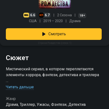
6.6
6.7
2 Сезона
18+
США
2019 – 2020
Драма
Смотреть
Страна Рождества (сезон 1)
Сюжет
Мистический сериал, в котором переплетаются
элементы хоррора, фэнтези, детектива и триллера
Посмотреть онлайн 1 сезон сериала Страна
Читать дальше
Рождества вы можете совершенно бесплатно в
хорошем HD качестве на Смотрёшке
Жанр
Драма, Триллер, Ужасы, Фэнтези, Детектив