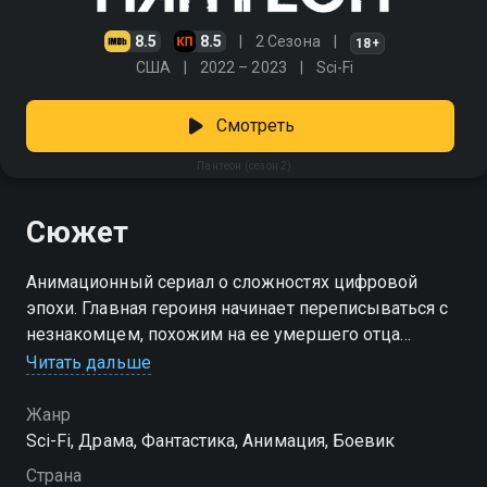
8.5
8.5
2 Сезона
18+
США
2022 – 2023
Sci-Fi
Смотреть
Пантеон (сезон 2)
Сюжет
Анимационный сериал о сложностях цифровой
эпохи. Главная героиня начинает переписываться с
незнакомцем, похожим на ее умершего отца
Читать дальше
Посмотреть онлайн 2 сезон сериала Пантеон вы
можете совершенно бесплатно в хорошем HD
Жанр
качестве на Смотрёшке
Sci-Fi, Драма, Фантастика, Анимация, Боевик
Страна