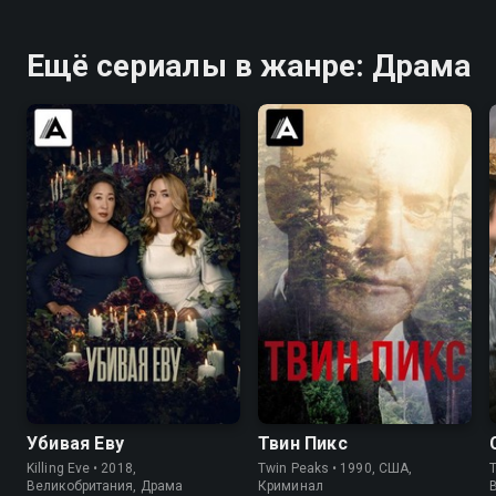
Ещё сериалы в жанре: Драма
7.7
8.1
8.4
8.7
Убивая Еву
Твин Пикс
Killing Eve • 2018,
Twin Peaks • 1990, США,
T
Великобритания, Драма
Криминал