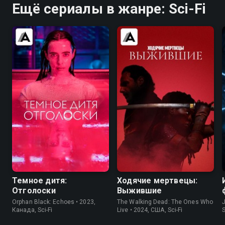
Ещё сериалы в жанре: Sci-Fi
7.0
6.4
7.5
7.7
Темное дитя:
Ходячие мертвецы:
Отголоски
Выжившие
Orphan Black: Echoes • 2023,
The Walking Dead: The Ones Who
Канада, Sci-Fi
Live • 2024, США, Sci-Fi
S
F