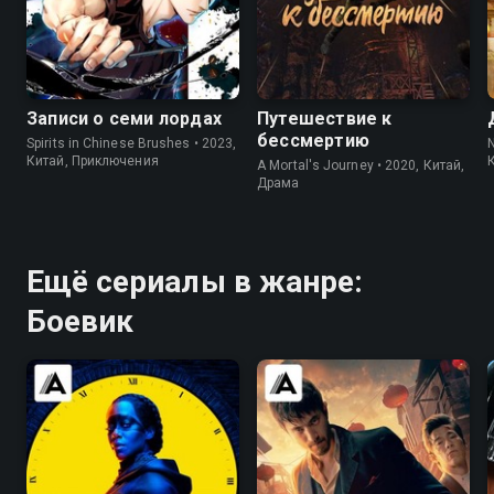
7.9
7.3
7.9
6.9
Записи о семи лордах
Путешествие к
бессмертию
Spirits in Chinese Brushes • 2023,
N
Китай, Приключения
A Mortal's Journey • 2020, Китай,
Драма
Ещё сериалы в жанре:
Боевик