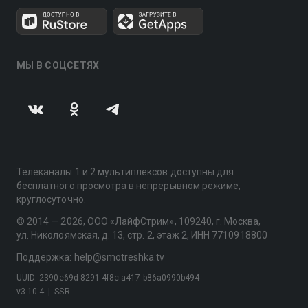
МЫ В СОЦСЕТЯХ
Телеканалы 1 и 2 мультиплексов доступны для
бесплатного просмотра в непрерывном режиме,
круглосуточно.
© 2014 — 2026, ООО «ЛайфСтрим», 109240, г. Москва,
ул. Николоямская, д. 13, стр. 2, этаж 2, ИНН 7710918800
Поддержка: help@smotreshka.tv
UUID: 2390e69d-8291-4f8c-a417-b86a0990b494
v3.10.4
|
SSR