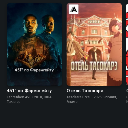
7.9
6.6
451° по Фаренгейту
Отель Тасокарэ
Fahrenheit 451 • 2018, США,
Tasokare Hotel • 2025, Япония,
S
Триллер
Аниме