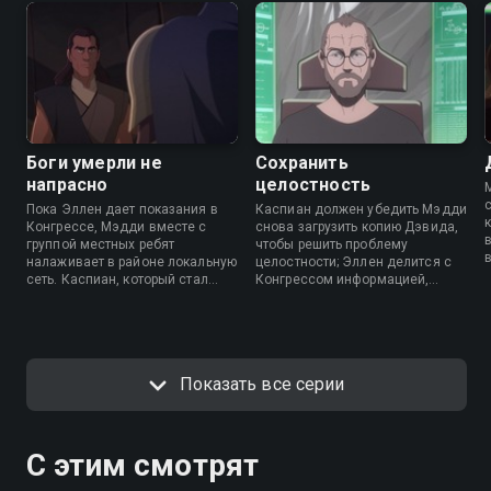
Боги умерли не
Сохранить
напрасно
целостность
Пока Эллен дает показания в
Каспиан должен убедить Мэдди
Конгрессе, Мэдди вместе с
снова загрузить копию Дэвида,
группой местных ребят
чтобы решить проблему
налаживает в районе локальную
целостности; Эллен делится с
сеть. Каспиан, который стал
Конгрессом информацией,
главой «Логарифмов», набрал
которая может уничтожить
команду, которая помогает ему
«Логарифмы»; Поуп втайне
справиться с проблемой
работает над завершением
целостности. Чанда вместе с
миссии, которую некогда
другими ЗС ждёт помощи.
помогал начать.
Показать все серии
С этим смотрят