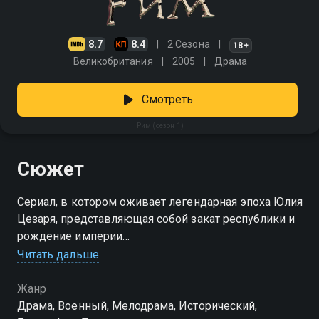
8.7
8.4
2 Сезона
18+
Великобритания
2005
Драма
Смотреть
Рим (сезон 1)
Сюжет
Сериал, в котором оживает легендарная эпоха Юлия
Цезаря, представляющая собой закат республики и
рождение империи
Читать дальше
Посмотреть онлайн 1 сезон сериала Рим вы можете
совершенно бесплатно в хорошем HD качестве на
Жанр
Смотрёшке
Драма, Военный, Мелодрама, Исторический,