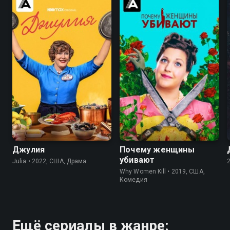
8.1
8.3
8.3
8.3
Джулия
Почему женщины
убивают
Julia • 2022, США, Драма
Why Women Kill • 2019, США,
Комедия
Ещё сериалы в жанре: