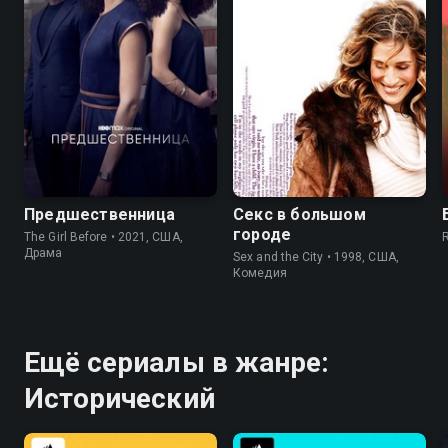
7.3
6.6
8.2
7.4
Предшественница
Секс в большом
городе
The Girl Before • 2021, США,
Драма
Sex and the City • 1998, США,
Комедия
Ещё сериалы в жанре:
Исторический