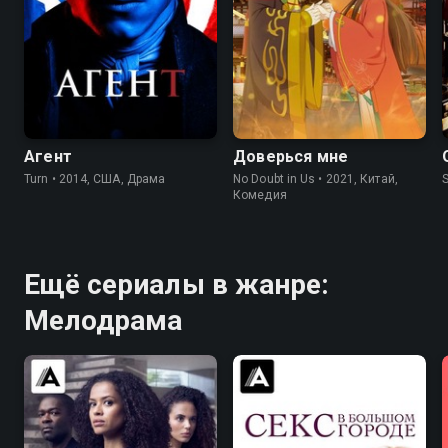
7.7
8.1
7.9
Агент
Доверься мне
Turn • 2014, США, Драма
No Doubt in Us • 2021, Китай,
S
Комедия
Ещё сериалы в жанре:
Мелодрама