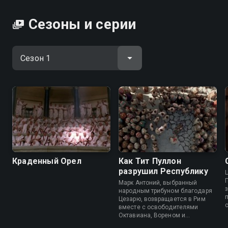
Сезоны и серии
Краденный Орел
Как Тит Пуллон
разрушил Республику
Марк Антоний, выбранный
народным трибуном благодаря
Цезарю, возвращается в Рим
вместе с освободителями
Октавиана, Вореном и
р
Пуллоном. Получив похвалу и