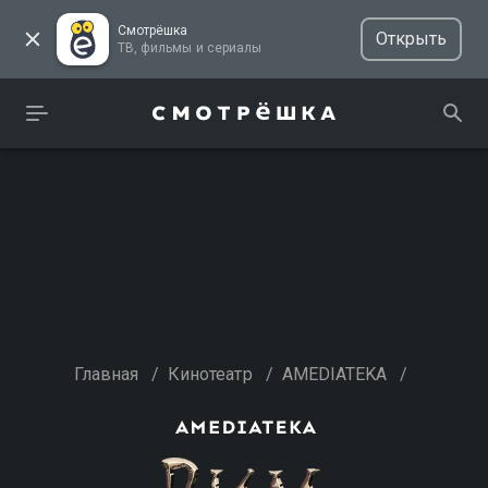
Смотрёшка
Открыть
ТВ, фильмы и сериалы
Главная
/
Кинотеатр
/
AMEDIATEKA
/