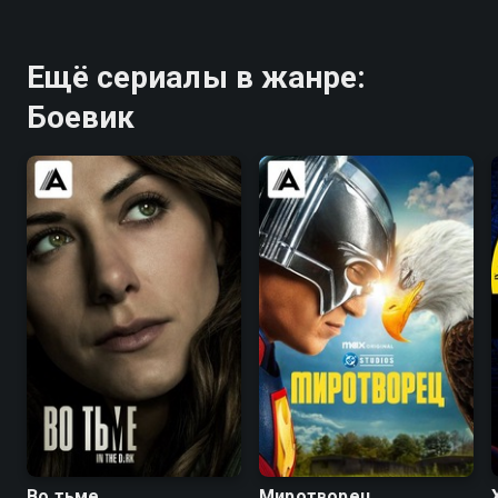
Ещё сериалы в жанре:
Боевик
7.4
7.5
8.0
8.2
Во тьме
Миротворец