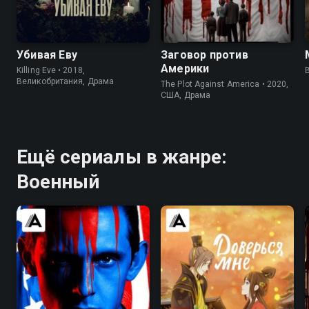
7.7
8.1
6.7
7.3
Убивая Еву
Заговор против
Америки
Killing Eve • 2018,
B
Великобритания, Драма
The Plot Against America • 2020,
США, Драма
Ещё сериалы в жанре:
Военный