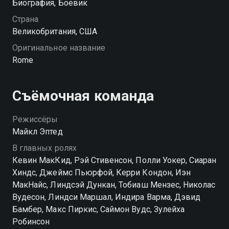
Биография, Боевик
Страна
Великобритания, США
Оригинальное название
Rome
Съёмочная команда
Режиссёры
Майкл Эптед
В главных ролях
Кевин МакКид, Рэй Стивенсон, Полли Уокер, Сиаран
Хиндс, Джеймс Пьюрфой, Керри Кондон, Иэн
МакНайс, Линдсэй Дункан, Тобиаш Мензес, Николас
Вудесон, Линдси Маршал, Индира Варма, Дэвид
Бамбер, Макс Пиркис, Саймон Вудс, Зулейха
Робинсон