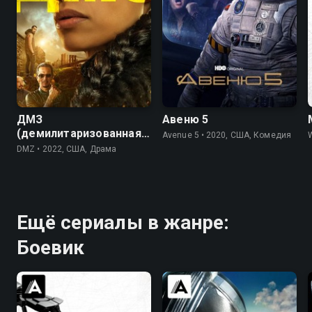
6.5
5.5
6.9
6.7
ДМЗ
Авеню 5
(демилитаризованная
Avenue 5 • 2020, США, Комедия
W
зона)
DMZ • 2022, США, Драма
Ещё сериалы в жанре:
Боевик