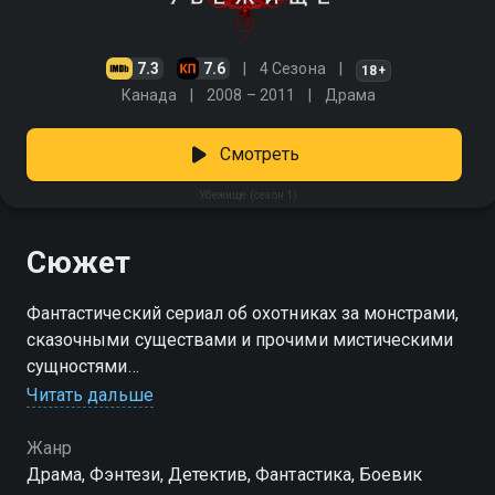
7.3
7.6
4 Сезона
18+
Канада
2008 – 2011
Драма
Смотреть
Убежище (сезон 1)
Сюжет
Фантастический сериал об охотниках за монстрами,
сказочными существами и прочими мистическими
сущностями
Читать дальше
Посмотреть онлайн 1 сезон сериала Убежище вы
можете совершенно бесплатно в хорошем HD
Жанр
качестве на Смотрёшке
Драма, Фэнтези, Детектив, Фантастика, Боевик