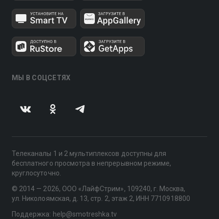
МЫ В СОЦСЕТЯХ
Телеканалы 1 и 2 мультиплексов доступны для
бесплатного просмотра в непрерывном режиме,
круглосуточно.
© 2014 — 2026, ООО «ЛайфСтрим», 109240, г. Москва,
ул. Николоямская, д. 13, стр. 2, этаж 2, ИНН 7710918800
Поддержка: help@smotreshka.tv