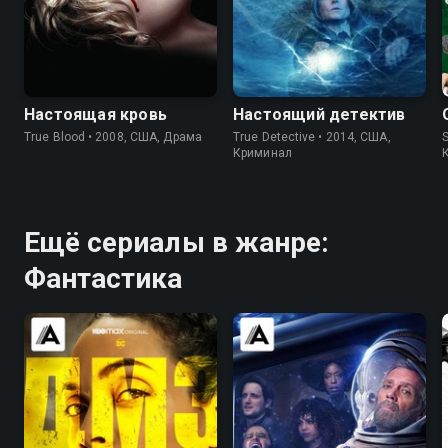
7.7
7.9
8.7
9.0
Настоящая кровь
Настоящий детектив
True Blood • 2008, США, Драма
True Detective • 2014, США,
S
Криминал
Ещё сериалы в жанре:
Фантастика