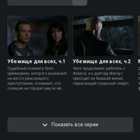
Убежище для всех, ч.1
Убежище для всех, ч.2
Судебный психиатр Уилл
Уилл продолжает работать с
Циммерман, которого вызывают
Алекси, а к доктору Магнус
на место ужасающего
приходит ее бывший жених,
преступления, понимает, что
скрывающий страшный секрет.
полиция не говорит ему всей
ф
правды. Его догадки
привлекают интерес доктора
Хелен Магнус, которая приводит
его в убежище для
«абнормалов» - существ,
скрытых от всего мира, которые
на протяжении всей истории
Показать все серии
становились персонажами
легенд и мифов.