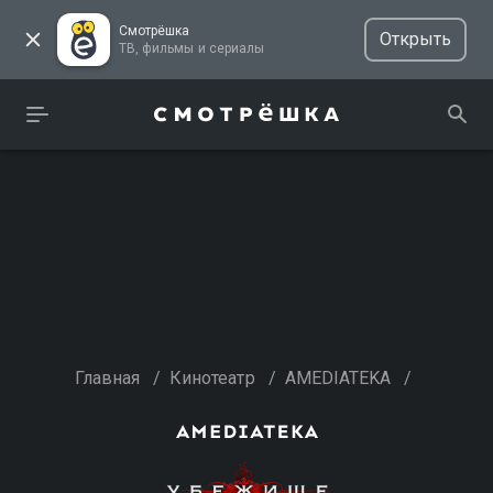
Смотрёшка
Открыть
ТВ, фильмы и сериалы
Главная
/
Кинотеатр
/
AMEDIATEKA
/