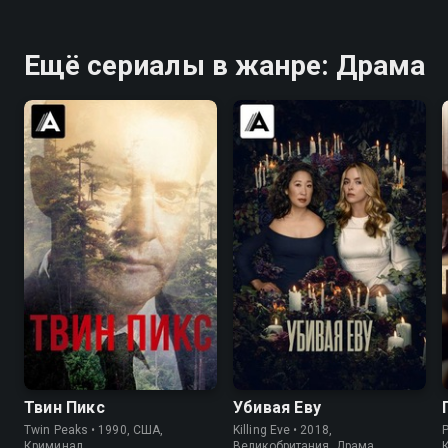
Ещё сериалы в жанре: Драма
8.4
8.7
7.7
8.1
Твин Пикс
Убивая Еву
Twin Peaks • 1990, США,
Killing Eve • 2018,
Криминал
Великобритания, Драма