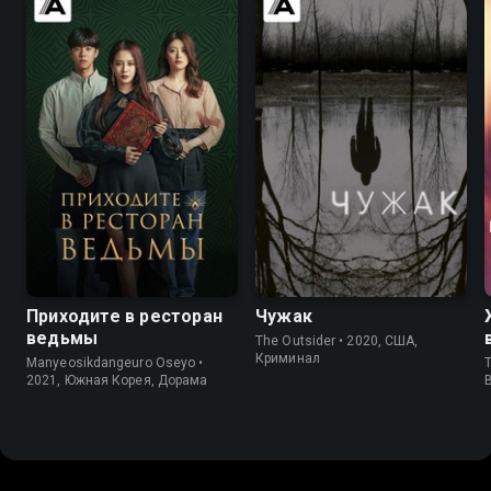
7.8
7.3
7.2
7.6
Приходите в ресторан
Чужак
ведьмы
The Outsider • 2020, США,
Криминал
Manyeosikdangeuro Oseyo •
T
2021, Южная Корея, Дорама