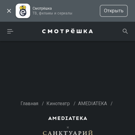
Смотрёшка
Открыть
ТВ, фильмы и сериалы
Главная
/
Кинотеатр
/
AMEDIATEKA
/