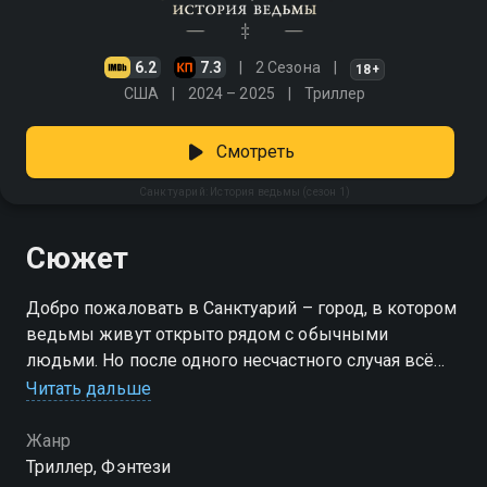
6.2
7.3
2 Сезона
18+
США
2024 – 2025
Триллер
Смотреть
Санктуарий: История ведьмы (сезон 1)
Сюжет
Добро пожаловать в Санктуарий – город, в котором
ведьмы живут открыто рядом с обычными
людьми. Но после одного несчастного случая всё
меняет
Читать дальше
Посмотреть онлайн 1 сезон сериала Санктуарий:
Жанр
История ведьмы вы можете совершенно бесплатно
Триллер, Фэнтези