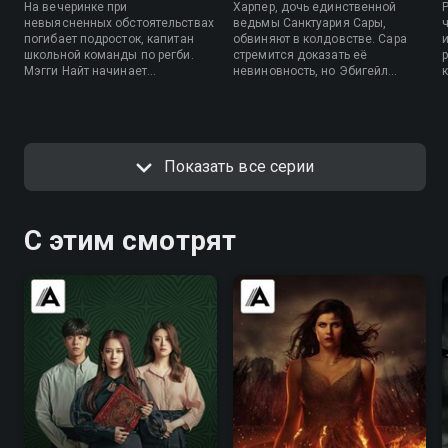
На вечеринке при
Харпер, дочь единственной
невыясненных обстоятельствах
ведьмы Санктуария Сары,
погибает подросток, капитан
обвиняют в колдовстве. Сара
школьной команды по регби.
стремится доказать её
Мэгги Найт начинает
невиновность, но Эбигейл
расследование и очень быстро
начинает их шантажировать.
приходит к выводу, что
загадочная смерть - это лишь
вершина айсберга. Какие тайны
скрывает в себе городок
Показать все серии
Санктуарий?
С этим смотрят