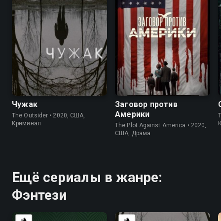
7.2
7.6
6.7
7.3
Чужак
Заговор против
Америки
The Outsider • 2020, США,
T
Криминал
The Plot Against America • 2020,
США, Драма
Ещё сериалы в жанре:
Фэнтези