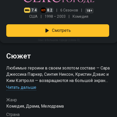
7.4
8.2
6 Сезонов
18+
США
1998 – 2003
Комедия
Смотреть
Секс в большом городе (сезон 3)
Сюжет
Любимые героини в своем золотом составе — Сара
Джессика Паркер, Синтия Никсон, Кристин Дэвис и
Ким Кэттролл — возвращаются на большой экран
Читать дальше
Посмотреть онлайн 3 сезон сериала Секс в
большом городе вы можете совершенно бесплатно
Жанр
в хорошем HD качестве на Смотрёшке
Комедия, Драма, Мелодрама
Страна