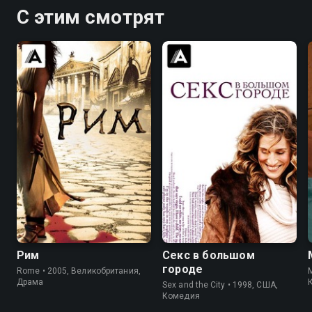
С этим смотрят
8.4
8.7
8.2
7.4
Рим
Секс в большом
городе
Rome • 2005, Великобритания,
M
Драма
Sex and the City • 1998, США,
Комедия