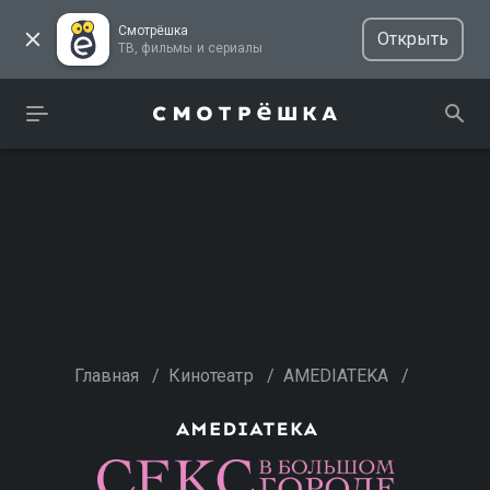
Смотрёшка
Открыть
ТВ, фильмы и сериалы
Главная
/
Кинотеатр
/
AMEDIATEKA
/