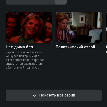
Нет дыма без…
Политический строй
Карри приглашают в жюри
конкурса пожарных для
ежегодного календаря, где
рядом с ней оказывается
обаятельный политик,
проявляющий к ней интерес.
Вечер на Стейтен-Айленде
завершается по-разному для
подруг: Саманта увозит в
постель самого желанного из
конкурсантов.
Показать все серии