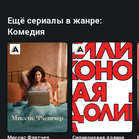
Ещё сериалы в жанре:
Комедия
6.5
7.1
8.4
8.5
Миссис Флетчер
Силиконовая долина