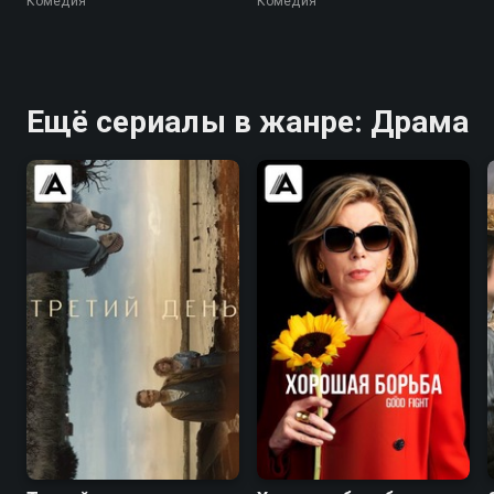
Комедия
Комедия
Ещё сериалы в жанре: Драма
6.2
6.4
7.9
8.3