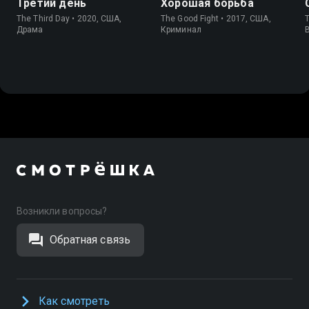
Третий день
Хорошая борьба
The Third Day • 2020, США,
The Good Fight • 2017, США,
T
Драма
Криминал
Возникли вопросы?
Обратная связь
Как смотреть