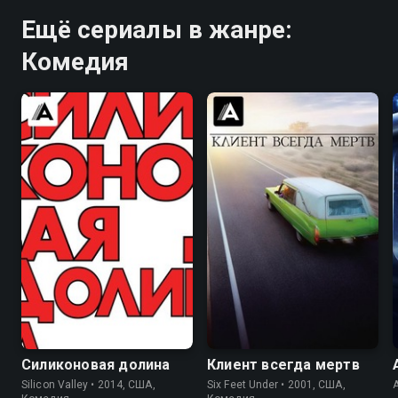
Ещё сериалы в жанре:
Комедия
8.4
8.5
7.9
8.7
Силиконовая долина
Клиент всегда мертв
Silicon Valley • 2014, США,
Six Feet Under • 2001, США,