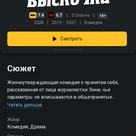
7.4
6.7
3 Сезона
18+
США
2019 – 2021
Комедия
Смотреть
Выскочка (сезон 3)
Сюжет
Жизнеутверждающая комедия о принятии себя,
рассказанная от лица журналистки Энни, чьи
параметры не вписываются в общепринятые
стандарты
Читать дальше
Посмотреть онлайн 3 сезон сериала Выскочка вы
Жанр
можете совершенно бесплатно в хорошем HD
Комедия, Драма
качестве на Смотрёшке