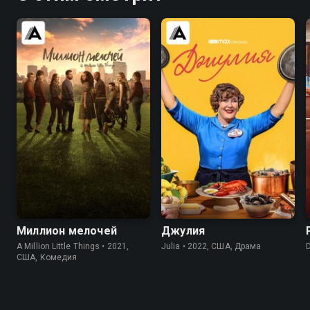
8.0
7.9
8.1
8.3
Миллион мелочей
Джулия
A Million Little Things • 2021,
Julia • 2022, США, Драма
США, Комедия