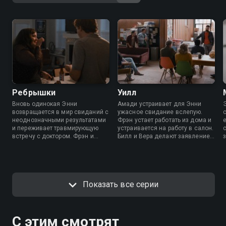
Ребрышки
Уилл
Вновь одинокая Энни
Амади устраивает для Энни
возвращается в мир свиданий с
ужасное свидание вслепую.
неоднозначными результатами
Фрэн устает работать из дома и
и переживает травмирующую
устраивается на работу в салон.
встречу с доктором. Фрэн и
Билл и Вера делают заявление о
Эмили выводят свои отношения
своем будущем.
на новый уровень. The Thorn
сталкивается с серьезными
сокращениями.
Показать все серии
С этим смотрят