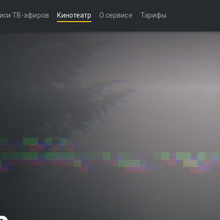
иси ТВ-эфиров
Кинотеатр
О сервисе
Тарифы