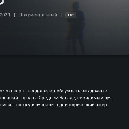
 2021
Документальный
18+
го» эксперты продолжают обсуждать загадочные
ошечный город на Среднем Западе, невидимый луч
никает посреди пустыни, а доисторический ящер
ва паранормального вы можете совершенно бесплатно