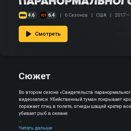
4.6
6.4
6 Сезонов
США
2017 –
Смотреть
Сюжет
Во втором сезоне «Свидетельств паранормально
видеозаписи. Убийственный туман покрывает кр
поражает птиц в полете, огнедышащий кратер воз
убивает рыб в океане.
Посмотреть онлайн 2 сезон сериала Свидетельст
Читать дальше