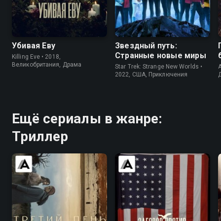
7.7
8.1
7.9
8.2
Убивая Еву
Звездный путь:
Странные новые миры
Killing Eve • 2018,
Великобритания, Драма
Star Trek: Strange New Worlds •
A
2022, США, Приключения
Ещё сериалы в жанре:
Триллер