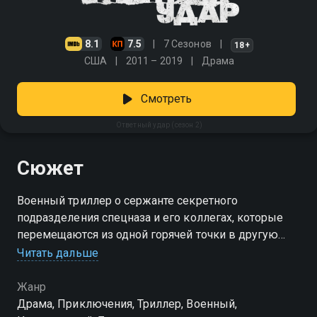
8.1
7.5
7 Сезонов
18+
США
2011 – 2019
Драма
Смотреть
Ответный удар (сезон 2)
Сюжет
Военный триллер о сержанте секретного
подразделения спецназа и его коллегах, которые
перемещаются из одной горячей точки в другую
Читать дальше
Посмотреть онлайн 2 сезон сериала Ответный удар
вы можете совершенно бесплатно в хорошем HD
Жанр
качестве на Смотрёшке
Драма, Приключения, Триллер, Военный,