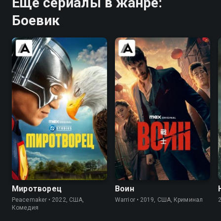
Ещё сериалы в жанре:
Боевик
8.0
8.2
8.2
8.4
Миротворец
Воин
Peacemaker • 2022, США,
Warrior • 2019, США, Криминал
Комедия