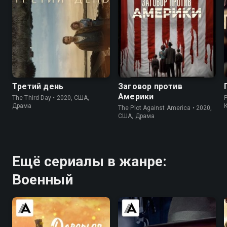
6.2
6.4
6.7
7.3
Третий день
Заговор против
Америки
The Third Day • 2020, США,
Драма
The Plot Against America • 2020,
США, Драма
Ещё сериалы в жанре:
Военный