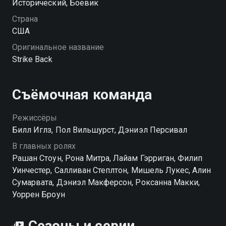
Исторический, Боевик
Страна
США
Оригинальное название
Strike Back
Съёмочная команда
Режиссёры
Билл Иглз, Пол Вильшурст, Дэниэл Персивал
В главных ролях
Рашан Стоун, Рона Митра, Лайам Гэрриган, Филип
Уинчестер, Салливан Степлтон, Мишель Лукес, Алин
Сумарвата, Дэниэл Макферсон, Роксанна Макки,
Уоррен Броун
Сезоны и серии