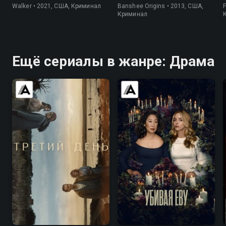
Walker • 2021, США, Криминал
Banshee Origins • 2013, США,
F
Криминал
Ещё сериалы в жанре: Драма
6.2
6.4
7.7
8.1