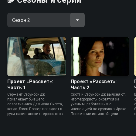
Проект «Рассвет»:
Проект «Рассвет»:
Часть 1
Часть 2
Сержант Стоунбридж
Скотт и Стоунбридж выясняют,
привлекает бывшего
что террористы охотятся за
оперативника Дэмиена Скотта,
ученым, работавшим с
когда Джон Портер попадает в
инспекцией по оружию в Ираке.
руки пакистанских террористов.
Понимание истинной цели
Вместе они спешат сорвать
раскрывает новые опасности,
теракт в отеле Нью-Дели,
заставляя команду действовать
распутывая сеть угроз и
быстро, иначе злоумышленники
пытаясь спасти заложников
смогут использовать знания