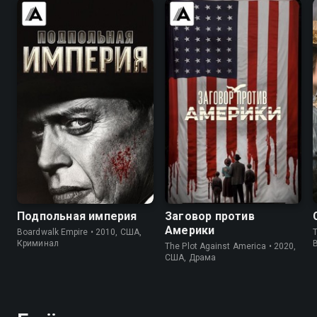
8.2
8.6
6.7
7.3
Подпольная империя
Заговор против
Америки
Boardwalk Empire • 2010, США,
T
Криминал
The Plot Against America • 2020,
США, Драма