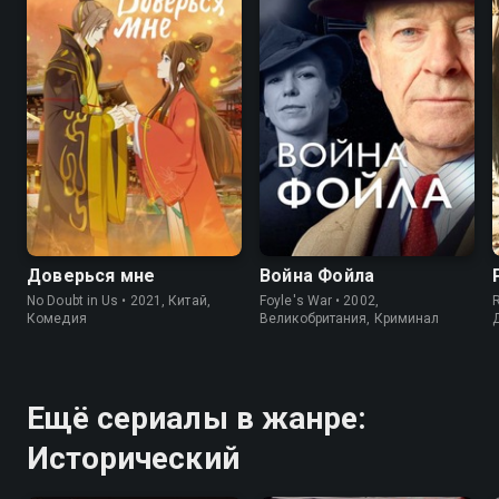
7.9
8.4
8.6
Доверься мне
Война Фойла
No Doubt in Us • 2021, Китай,
Foyle's War • 2002,
Комедия
Великобритания, Криминал
Ещё сериалы в жанре:
Исторический