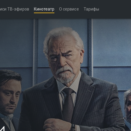
иси ТВ-эфиров
Кинотеатр
О сервисе
Тарифы