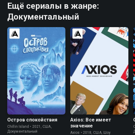
Ещё сериалы в жанре:
Документальный
5.7
6.6
Остров спокойствия
Axios: Все имеет
значение
Chillin Island • 2021, США,
Q
Документальный
Axios • 2018, США, Шоу