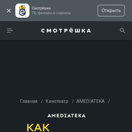
Смотрёшка
Открыть
ТВ, фильмы и сериалы
Главная
/
Кинотеатр
/
AMEDIATEKA
/