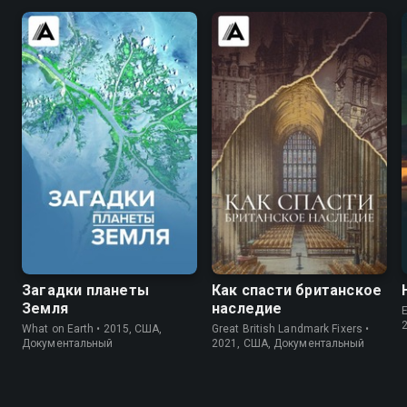
7.1
5.8
7.4
Загадки планеты
Как спасти британское
Земля
наследие
E
What on Earth • 2015, США,
Great British Landmark Fixers •
Документальный
2021, США, Документальный