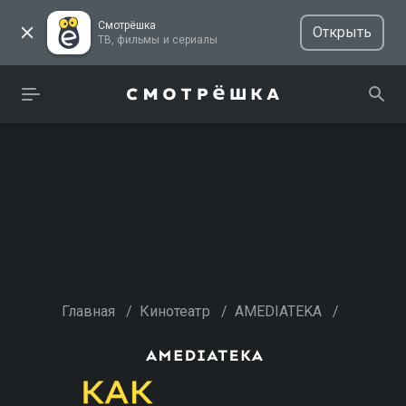
Смотрёшка
Открыть
ТВ, фильмы и сериалы
Главная
/
Кинотеатр
/
AMEDIATEKA
/