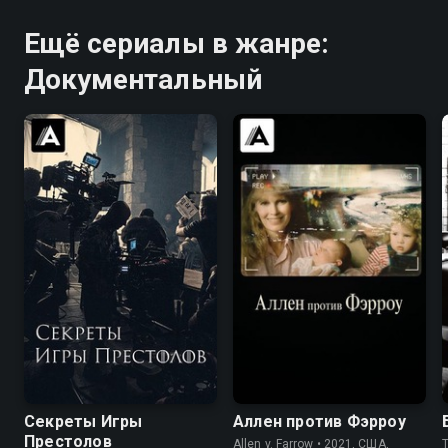
Ещё сериалы в жанре:
Документальный
8.7
7.4
6.7
Секреты Игры
Аллен против Фэрроу
Престолов
Allen v. Farrow • 2021, США,