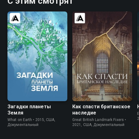
С этим смотрят
7.1
5.8
7.4
Загадки планеты
Как спасти британское
Земля
наследие
E
What on Earth • 2015, США,
Great British Landmark Fixers •
Документальный
2021, США, Документальный