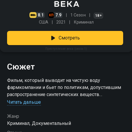
8.1
7.9
1 Сезон
18+
США
2021
Криминал
Смотреть
Преступление века (сезон 1)
Сюжет
Фильм, который выводит на чистую воду
фармкомпании и бьет по политикам, допустившим
распространение синтетических веществ
Читать дальше
Посмотреть онлайн 1 сезон сериала Преступление
века вы можете совершенно бесплатно в хорошем
Жанр
HD качестве на Смотрёшке
Криминал, Документальный