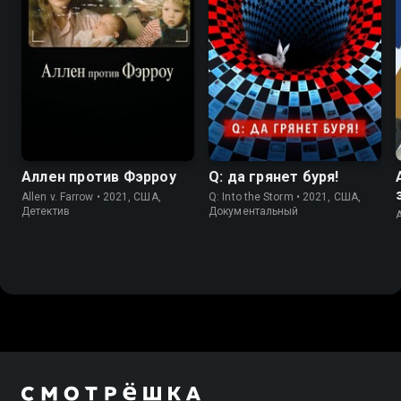
7.4
6.7
6.9
7.5
Аллен против Фэрроу
Q: да грянет буря!
Allen v. Farrow • 2021, США,
Q: Into the Storm • 2021, США,
Детектив
Документальный