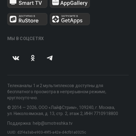
МЫ В СОЦСЕТЯХ
Телеканалы 1 и 2 мультиплексов доступны для
бесплатного просмотра в непрерывном режиме,
круглосуточно.
© 2014 — 2026, ООО «ЛайфСтрим», 109240, г. Москва,
ул. Николоямская, д. 13, стр. 2, этаж 2, ИНН 7710918800
Поддержка: help@smotreshka.tv
UUID: d2f4a3ab-e903-49f5-a42e-d4cfb1a0325c