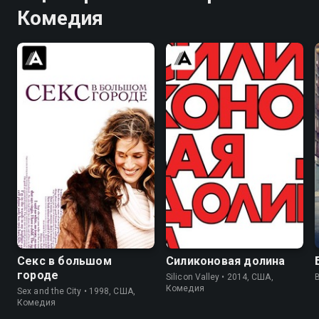
Комедия
8.2
7.4
8.4
8.5
Секс в большом
Силиконовая долина
городе
Silicon Valley • 2014, США,
Комедия
Sex and the City • 1998, США,
Комедия