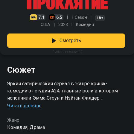
7.1
6.5
1 Сезон
18+
США
2023
Комедия
Смотреть
Проклятие (сезон 1)
Сюжет
Яркий сатирический сериал в жанре кринж-
комедии от студии A24, главные роли в котором
исполнили Эмма Стоун и Нэйтан Филдер
Читать дальше
Посмотреть онлайн 1 сезон сериала Проклятие вы
можете совершенно бесплатно в хорошем HD
Жанр
качестве на Смотрёшке
Комедия, Драма