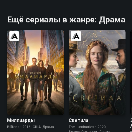
Ещё сериалы в жанре: Драма
8.4
8.3
7.0
6.4
Миллиарды
Светила
Billions • 2016, США, Драма
The Luminaries • 2020,
Великобритания, Драма