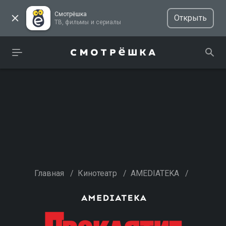
Смотрёшка
Открыть
ТВ, фильмы и сериалы
Главная
/
Кинотеатр
/
AMEDIATEKA
/