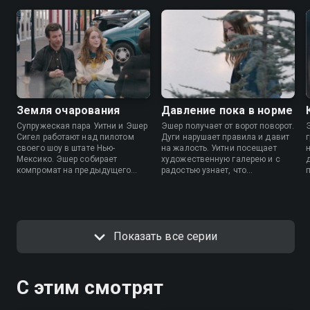
Земля очарования
Давление пока в норме
Супружеская пара Уитни и Эшер
Эшер получает от ворот поворот.
Сигел работают над пилотом
Дуги нарушает правила и давит
своего шоу в штате Нью-
на жалость. Уитни посещает
Мексико. Эшер собирает
художественную галерею и с
компромат на предыдущего
радостью узнает, что
работодателя. Пол дает Эшеру
беременна.
непрошеный совет. Эшера
в
проклинают на улице.
Показать все серии
С этим смотрят