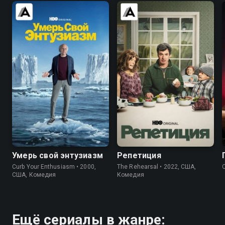
7.6
8.8
7.7
8.5
Умерь свой энтузиазм
Репетиция
Curb Your Enthusiasm • 2000,
The Rehearsal • 2022, США,
США, Комедия
Комедия
Ещё сериалы в жанре: