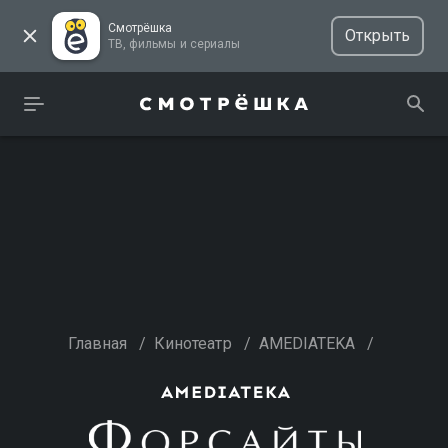
Смотрёшка
Открыть
ТВ, фильмы и сериалы
Главная
/
Кинотеатр
/
AMEDIATEKA
/