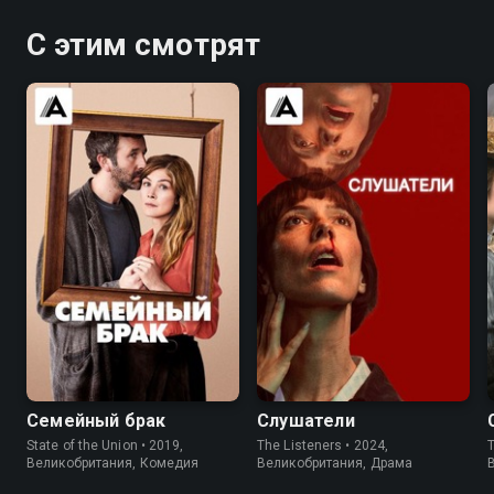
С этим смотрят
7.6
7.7
6.3
5.5
Семейный брак
Слушатели
State of the Union • 2019,
The Listeners • 2024,
T
Великобритания, Комедия
Великобритания, Драма