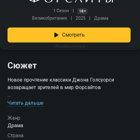
1 Сезон
18+
Великобритания
2025
Драма
Смотреть
Форсайты (сезон 1)
Сюжет
Новое прочтение классики Джона Голсуорси
возвращает зрителей в мир Форсайтов
Посмотреть онлайн 1 сезон сериала Форсайты вы
Читать дальше
можете совершенно бесплатно в хорошем HD
качестве на Смотрёшке
Жанр
Драма
Страна