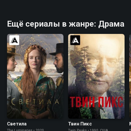
Ещё сериалы в жанре: Драма
7.0
6.4
8.4
8.7
Светила
Твин Пикс
The Luminaries • 2020,
Twin Peaks • 1990, США,
B