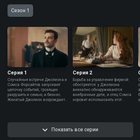
Сезон 1
Серия 1
Серия 2
Случайные встречи Джолиона и
Борьба за управление фирмой
Сомса Форсайтов запускают
обостряется: у Джолиона
цепочку событий, грозящих
внезапно обнаруживаются
разрушить и семью, и бизнес.
внебрачные дети, и отец Сомса
Женатый Джолион возрождает
норовит использовать этот
прошлый роман, а холостяк
скандал. Тем временем Джун
Сомс увлекается бедной
рушит материнские планы,
танцовщицей. Каждому
поддавшись сильному
предстоит выбор — долг или
влечению, А Сомс, опасаясь
сердце.
отказа, должен поспешить с
Показать все серии
важным решением.