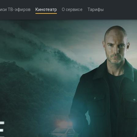
иси ТВ-эфиров
Кинотеатр
О сервисе
Тарифы