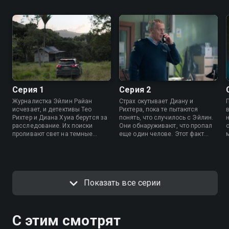
Серия 1
Серия 2
Журналистка Эйлин Райан
Страх окутывает Диану и
исчезает, и детективы Тео
Рихтера, пока те пытаются
Рихтер и Диана Хуиа берутся за
понять, что случилось с Эйлин.
расследование. Их поиски
Они обнаруживают, что пропал
проливают свет на темные
еще один челове. Этот факт
м
секреты, прячущиеся в
усложняет расследование и
маленьком городке. Время
Маунт Аффинити становится
работает против них, и каждая
крайне неспокойно.
улика приближает к
неожиданной развязке.
Показать все серии
С этим смотрят