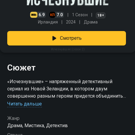
6.9
7.0
1 Сезон
18+
Ирландия
2024
Драма
Смотреть
Исчезнувшие (сезон 2)
Сюжет
«Исчезнувшие» – напряженный детективный
сериал из Новой Зеландии, в котором двум
совершенно разным героям придется объединиться
ради спасения мирных жителей.
Читать дальше
Посмотреть онлайн 2 сезон сериала Исчезнувшие
Жанр
вы можете совершенно бесплатно в хорошем HD
Драма, Мистика, Детектив
качестве на Смотрёшке