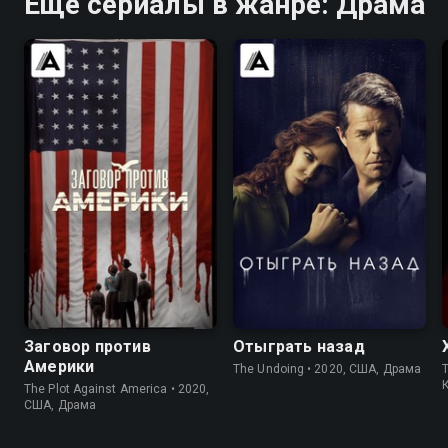
Ещё сериалы в жанре: Драма
6.7
7.3
7.6
7.4
Заговор против
Отыграть назад
Америки
The Undoing • 2020, США, Драма
T
The Plot Against America • 2020,
США, Драма