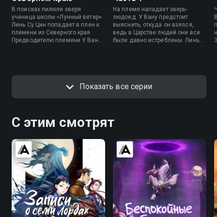
В поисках пилюли зверя
На племя нападает зверь-
ученица школы «Лунный ветер»
людоед. У Вану предстоит
Линь Су Цин попадает в плен к
выяснить, откуда он взялся,
племени из Северного края.
ведь в Царстве людей они все
Предводителю племени У Вану
были давно истреблены. Линь
снятся странные сны. Он не
Су Цин заводит дружбу с
упускает возможности оставить
верховной жрицей племени.
заклинательницу у себя в обмен
на ценную пилюлю.
Показать все серии
С этим смотрят