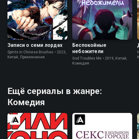
7.9
7.3
8.0
7.0
Записи о семи лордах
Беспокойные
небожители
Spirits in Chinese Brushes • 2023,
N
Китай, Приключения
God Troubles Me • 2019, Китай,
Комедия
Ещё сериалы в жанре:
Комедия