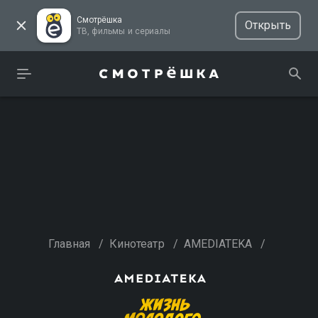
Смотрёшка
Открыть
ТВ, фильмы и сериалы
Главная
/
Кинотеатр
/
AMEDIATEKA
/