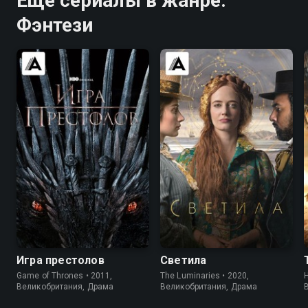
Ещё сериалы в жанре:
Фэнтези
9.0
9.2
7.0
6.4
Игра престолов
Светила
Game of Thrones • 2011,
The Luminaries • 2020,
H
Великобритания, Драма
Великобритания, Драма