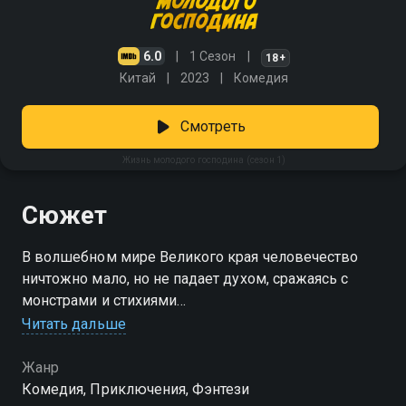
6.0
1 Сезон
18+
Китай
2023
Комедия
Смотреть
Жизнь молодого господина (сезон 1)
Сюжет
В волшебном мире Великого края человечество
ничтожно мало, но не падает духом, сражаясь с
монстрами и стихиями
Читать дальше
Посмотреть онлайн 1 сезон сериала Жизнь
молодого господина вы можете совершенно
Жанр
бесплатно в хорошем HD качестве на Смотрёшке
Комедия, Приключения, Фэнтези