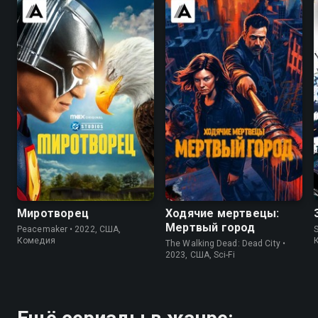
8.0
8.2
7.5
7.0
Миротворец
Ходячие мертвецы:
Мертвый город
Peacemaker • 2022, США,
S
Комедия
The Walking Dead: Dead City •
2023, США, Sci-Fi