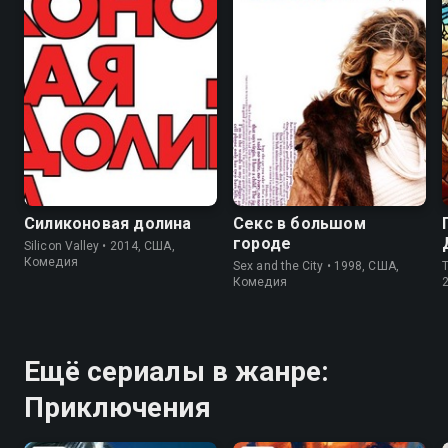
8.4
8.5
8.2
7.4
Силиконовая долина
Секс в большом
городе
Silicon Valley • 2014, США,
Комедия
Sex and the City • 1998, США,
Комедия
Ещё сериалы в жанре:
Приключения